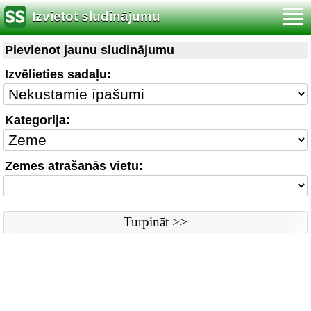
Izvietot sludinājumu
Noteikumi
|
Saikne ar redaktoru
|
Www versija
Pievienot jaunu sludinājumu
Sludinājumi © ss sia 2000
Izvēlieties sadaļu:
Kategorija:
Zemes atrašanās vietu: