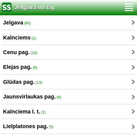
Jelgava un raj.
Jelgava
(90)
Kalnciems
(1)
Cenu pag.
(16)
Elejas pag.
(6)
Glūdas pag.
(13)
Jaunsvirlaukas pag.
(6)
Kalnciema l. t.
(1)
Lielplatones pag.
(5)