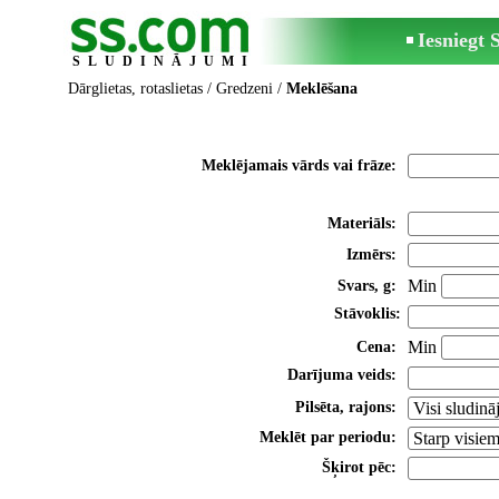
Iesniegt
SLUDINĀJUMI
Dārglietas, rotaslietas
/
Gredzeni
/
Meklēšana
Meklējamais vārds vai frāze:
Materiāls:
Izmērs:
Min
Svars, g:
Stāvoklis:
Min
Cena:
Darījuma veids:
Pilsēta, rajons:
Meklēt par periodu:
Šķirot pēc: