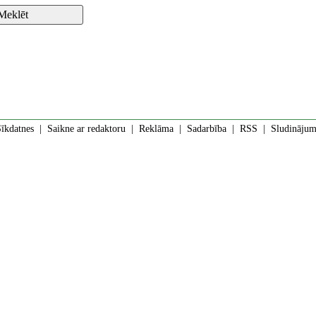
īkdatnes
|
Saikne ar redaktoru
|
Reklāma
|
Sadarbība
|
RSS
| Sludinājumi