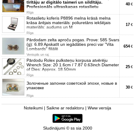
tīrītāju ar digitālo taimeri un sildītāju.
40
€
Profesionāls ultraskaņas rotaslietu
Rīga
Rotaslietu koferis P8896 melna krāsā melna
krāsa ārējais materiāls: poliuretāns iekšējais
17
€
materiāls: audums un M
Rīga
Pārdodam zelta aproču pogas. Prove: 585 Svars
(g): 6.89 Apskatīt un iegādāties preci var "Vita
654
€
Lombards" filiālē
Ventspils un raj.
Pārdodu Rolex pulksteņu korpusa atvērēju
Wrench Size: 20 1.6cm / 7.87 0.63inch Diameter
25
€
of Dies: Approx. 18.50mm
Rīga
Золоченые запонки советской эпохи, новые в
30
упаковке
€
Rīga
Noteikumi
|
Saikne ar redaktoru
|
Www versija
Sludinājumi © ss sia 2000