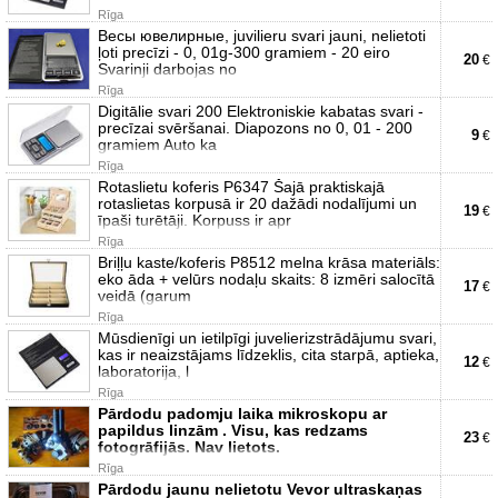
Rīga
Beсы ювелирные, juvilieru svari jauni, nelietoti
ļoti precīzi - 0, 01g-300 gramiem - 20 eiro
20
€
Svarinji darbojas no
Rīga
Digitālie svari 200 Elektroniskie kabatas svari -
precīzai svēršanai. Diapozons no 0, 01 - 200
9
€
gramiem Auto ka
Rīga
Rotaslietu koferis P6347 Šajā praktiskajā
rotaslietas korpusā ir 20 dažādi nodalījumi un
19
€
īpaši turētāji. Korpuss ir apr
Rīga
Briļļu kaste/koferis P8512 melna krāsa materiāls:
eko āda + velūrs nodaļu skaits: 8 izmēri salocītā
17
€
veidā (garum
Rīga
Mūsdienīgi un ietilpīgi juvelierizstrādājumu svari,
kas ir neaizstājams līdzeklis, cita starpā, aptieka,
12
€
laboratorija, l
Rīga
Pārdodu padomju laika mikroskopu ar
papildus linzām . Visu, kas redzams
23
€
fotogrāfijās. Nav lietots.
Rīga
Pārdodu jaunu nelietotu Vevor ultraskaņas