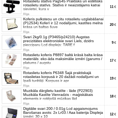
Rotaslietu statīvs Pag545 Praktisks un estētisks
rotaslietu statīvs. Statīvs ir neaizstājams katrai
11
€
sievietei, kura v
Rīga
Koferis pulksteņu un citu rotaslietu uzglabāšanai
(P12534) Koferī ir 12 nodalījumi, kastītes melna
20
€
krāsa un baltas šuve
Rīga
Svari 2kg/0.1g (P3465/p24210) Augstas
precizitātes elektroniskie svari Liels, dzidrs
9
€
piecciparu Lcd displejs: TARE f
Rīga
Rotaslietu koferis P8897 baltā krāsā balta krāsa
materiāls: eko-āda maksimālie izmēri (garums /
17
€
platums / augstu
Rīga
Rotaslietu koferis P6348 Šajā praktiskajā
rotaslietas korpusā ir 20 dažādi nodalījumi un
19
€
īpaši turētāji. Korpuss ir apr
Rīga
Muzikāla dārglietu kastīte - lāde (P22903)
Muzikāla Kastīte Vienradzis - maģiskākais
18
€
elements ir rotējošā mūzikas lād
Rīga
Digitālie svari 200 / 0.01g Lcd apgaismojums
Barošanas avots: 2x Lr03 / Aaa baterija Displeja
12
€
izmēri: 30 x 10