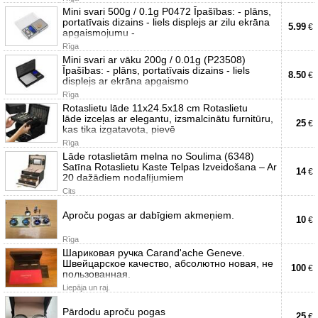
Mini svari 500g / 0.1g P0472 Īpašības: - plāns,
portatīvais dizains - liels displejs ar zilu ekrāna
5.99
€
apgaismojumu -
Rīga
Mini svari ar vāku 200g / 0.01g (P23508)
Īpašības: - plāns, portatīvais dizains - liels
8.50
€
displejs ar ekrāna apgaismo
Rīga
Rotaslietu lāde 11x24.5x18 cm Rotaslietu
lāde izceļas ar elegantu, izsmalcinātu furnitūru,
25
€
kas tika izgatavota, pievē
Rīga
Lāde rotaslietām melna no Soulima (6348)
Satīna Rotaslietu Kaste Telpas Izveidošana – Ar
14
€
20 dažādiem nodalījumiem
Cits
Aproču pogas ar dabīgiem akmeņiem.
10
€
Rīga
Шариковая ручка Carand'ache Geneve.
Швейцарское качество, абсолютно новая, не
100
€
пользованная.
Liepāja un raj.
Pārdodu aproču pogas
25
€