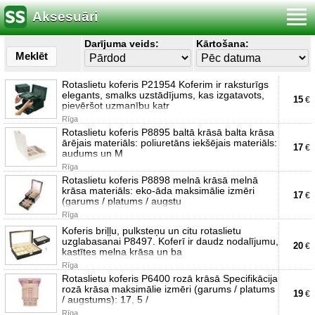
Aksesuāri
Darījuma veids:
Kārtošana:
Meklēt
Rotaslietu koferis P21954 Koferim ir raksturīgs
elegants, smalks uzstādījums, kas izgatavots,
15
€
pievēršot uzmanību katr
Rīga
Rotaslietu koferis P8895 baltā krāsā balta krāsa
ārējais materiāls: poliuretāns iekšējais materiāls:
17
€
audums un M
Rīga
Rotaslietu koferis P8898 melnā krāsā melnā
krāsa materiāls: eko-āda maksimālie izmēri
17
€
(garums / platums / augstu
Rīga
Koferis briļļu, pulksteņu un citu rotaslietu
uzglabasanai P8497. Koferī ir daudz nodalījumu,
20
€
kastītes melna krāsa un ba
Rīga
Rotaslietu koferis P6400 rozā krāsā Specifikācija
rozā krāsa maksimālie izmēri (garums / platums
19
€
/ augstums): 17, 5 /
Rīga