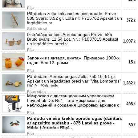
Rīga
Pārdodas zelta kaklasaites piespraude. Prove:
585 Svars: 3.92 gr. Lota nr: P715762 Apskatīt un
372
€
iegādāties pr
Saldus un raj.
Izstrādājuma tips: Aproču pogas Prove: 585
Bruto svārs: 11.54 Lot. Nr. : P1037815 Apskatīt
1,097
€
un iegādāties preci v
Rīga
Запонки из янтаря, винтаж. Примерно 1960-х
15
годов. Вес 12 грамм.
€
Rīga
Pārdodam: Aproču pogas Zelts-750.10, 51 gr.
Apskatīt un iegādāties preci var "Vita Lombards"
1,282
€
filiālē - Salaspils,
Rīgas rajons
Микроскоп с дистанционным управлением
Levenhuk Dtx Rc4 – это микроскоп для
498
€
наблюдений и создания цифровых архивов с
высо
Rīga
Pārdodu vīriešu kreklu aproču ogas (dzintars
ar apzeltito sudrabu - 875 Latvijas prove -
30
€
Milda ) Atrodas Rīgā .
Rīga