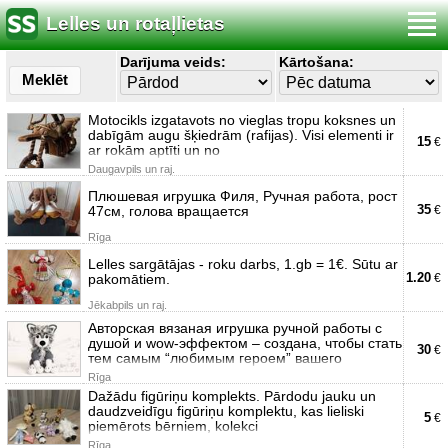
Lelles un rotaļlietas
Darījuma veids:
Kārtošana:
Meklēt
Motocikls izgatavots no vieglas tropu koksnes un
dabīgām augu šķiedrām (rafijas). Visi elementi ir
15
€
ar rokām aptīti un no
Daugavpils un raj.
Плюшевая игрушка Филя, Ручная работа, рост
35
47см, голова вращается
€
Rīga
Lelles sargātājas - roku darbs, 1.gb = 1€. Sūtu ar
1.20
pakomātiem.
€
Jēkabpils un raj.
Авторская вязаная игрушка ручной работы с
душой и wow-эффектом – создана, чтобы стать
30
€
тем самым “любимым героем” вашего
Rīga
Dažādu figūriņu komplekts. Pārdodu jauku un
daudzveidīgu figūriņu komplektu, kas lieliski
5
€
piemērots bērniem, kolekci
Rīga