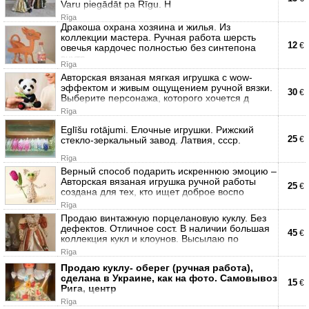
Varu piegādāt pa Rīgu. Н
Rīga
Дракоша охрана хозяина и жилья. Из
коллекции мастера. Ручная работа шерсть
12
€
овечья кардочес полностью без синтепона
внутр
Rīga
Авторская вязаная мягкая игрушка с wow-
эффектом и живым ощущением ручной вязки.
30
€
Выберите персонажа, которого хочется д
Rīga
Eglīšu rotājumi. Елочные игрушки. Рижский
25
стекло-зеркальный завод. Латвия, ссср.
€
Rīga
Верный способ подарить искреннюю эмоцию –
Авторская вязаная игрушка ручной работы
25
€
создана для тех, кто ищет доброе воспо
Rīga
Продаю винтажную порцелановую куклу. Без
дефектов. Отличное сост. В наличии большая
45
€
коллекция кукл и клоунов. Высылаю по
Rīga
Продаю куклу- оберег (ручная работа),
сделана в Украине, как на фото. Самовывоз
15
€
Рига, центр
Rīga