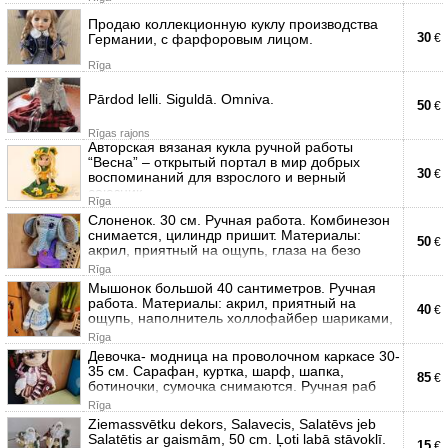
Продаю коллекционную куклу производства
30
Германии, с фарфоровым лицом.
€
Rīga
Pārdod lelli. Siguldā. Omniva.
50
€
Rīgas rajons
Авторская вязаная кукла ручной работы
“Весна” – открытый портал в мир добрых
30
€
воспоминаний для взрослого и верный
союзник
Rīga
Слоненок. 30 см. Ручная работа. Комбинезон
снимается, цилиндр пришит. Материалы:
50
€
акрил, приятный на ощупь, глаза на безо
Rīga
Мышонок большой 40 сантиметров. Ручная
работа. Материалы: акрил, приятный на
40
€
ощупь, наполнитель холлофайбер шариками,
Rīga
Девочка- модница на проволочном каркасе 30-
35 см. Сарафан, куртка, шарф, шапка,
85
€
ботиночки, сумочка снимаются. Ручная раб
Rīga
Ziemassvētku dekors, Salavecis, Salatēvs jeb
Salatētis ar gaismām, 50 cm. Ļoti labā stāvoklī.
15
€