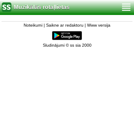
Muzikālās rotaļlietas
Noteikumi
|
Saikne ar redaktoru
|
Www versija
Sludinājumi © ss sia 2000