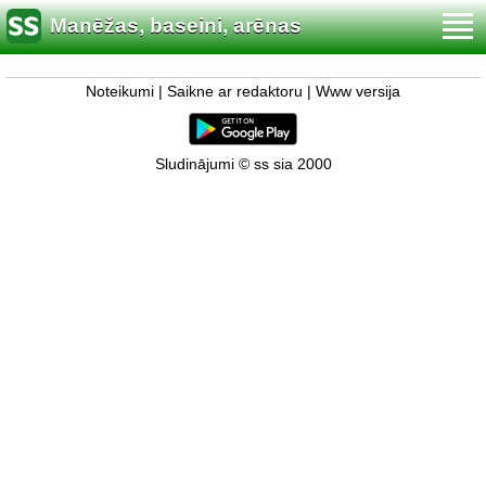
Manēžas, baseini, arēnas
Noteikumi
|
Saikne ar redaktoru
|
Www versija
Sludinājumi © ss sia 2000