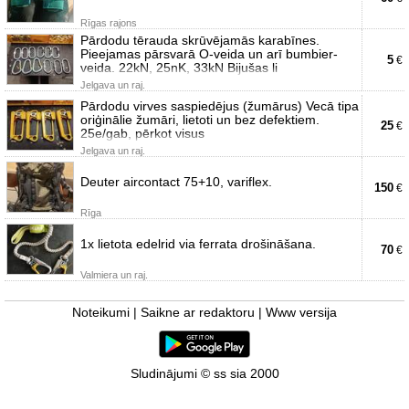
Rīgas rajons
Pārdodu tērauda skrūvējamās karabīnes.
Pieejamas pārsvarā O-veida un arī bumbier-
5
€
veida. 22kN, 25nK, 33kN Bijušas li
Jelgava un raj.
Pārdodu virves saspiedējus (žumārus) Vecā tipa
oriģinālie žumāri, lietoti un bez defektiem.
25
€
25e/gab, pērkot visus
Jelgava un raj.
Deuter aircontact 75+10, variflex.
150
€
Rīga
1x lietota edelrid via ferrata drošināšana.
70
€
Valmiera un raj.
Noteikumi
|
Saikne ar redaktoru
|
Www versija
Sludinājumi © ss sia 2000