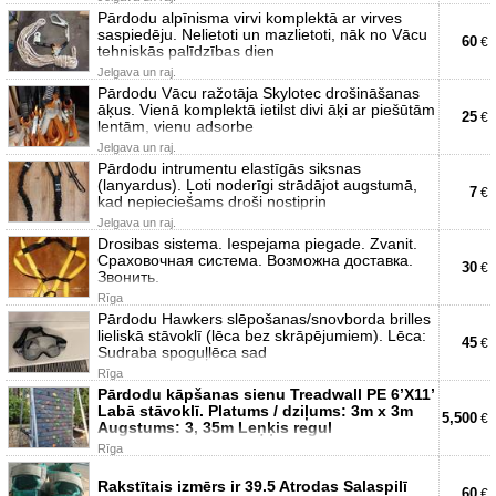
Pārdodu alpīnisma virvi komplektā ar virves
saspiedēju. Nelietoti un mazlietoti, nāk no Vācu
60
€
tehniskās palīdzības dien
Jelgava un raj.
Pārdodu Vācu ražotāja Skylotec drošināšanas
āķus. Vienā komplektā ietilst divi āķi ar piešūtām
25
€
lentām, vienu adsorbe
Jelgava un raj.
Pārdodu intrumentu elastīgās siksnas
(lanyardus). Ļoti noderīgi strādājot augstumā,
7
€
kad nepieciešams droši nostiprin
Jelgava un raj.
Drosibas sistema. Iespejama piegade. Zvanit.
Сраховочная система. Возможна доставка.
30
€
Звонить.
Rīga
Pārdodu Hawkers slēpošanas/snovborda brilles
lieliskā stāvoklī (lēca bez skrāpējumiem). Lēca:
45
€
Sudraba spoguļlēca sad
Rīga
Pārdodu kāpšanas sienu Treadwall PE 6’X11’
Labā stāvoklī. Platums / dziļums: 3m x 3m
5,500
€
Augstums: 3, 35m Leņķis regul
Rīga
Rakstītais izmērs ir 39.5 Atrodas Salaspilī
60
€