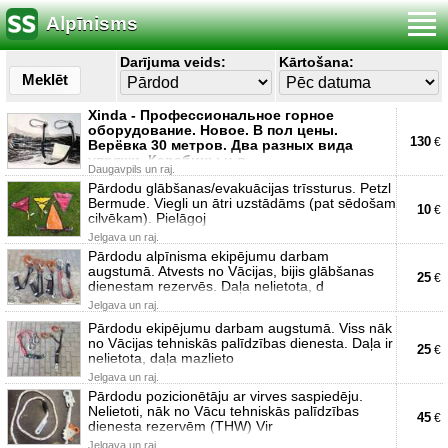
Alpīnisms
Darījuma veids:
Kārtošana:
Meklēt
Xinda - Профессиональное горное
оборудование. Новое. В пол цены.
130
€
Верёвка 30 метров. Два разных вида
упряжи. Карабины и п
Daugavpils un raj.
Pārdodu glābšanas/evakuācijas trīssturus. Petzl
Bermude. Viegli un ātri uzstādāms (pat sēdošam
10
€
cilvēkam). Pielāgoj
Jelgava un raj.
Pārdodu alpīnisma ekipējumu darbam
augstumā. Atvests no Vācijas, bijis glābšanas
25
€
dienestam rezervēs. Daļa nelietota, d
Jelgava un raj.
Pārdodu ekipējumu darbam augstumā. Viss nāk
no Vācijas tehniskās palīdzības dienesta. Daļa ir
25
€
nelietota, daļa mazlieto
Jelgava un raj.
Pārdodu pozicionētāju ar virves saspiedēju.
Nelietoti, nāk no Vācu tehniskās palīdzības
45
€
dienesta rezervēm (THW) Vir
Jelgava un raj.