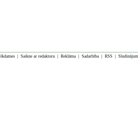
īkdatnes
|
Saikne ar redaktoru
|
Reklāma
|
Sadarbība
|
RSS
| Sludinājumi