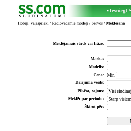
Iesniegt
SLUDINĀJUMI
Hobiji, vaļasprieki
/
Radiovadāmie modeļi
/
Servos
/
Meklēšana
Meklējamais vārds vai frāze:
Marka:
Modelis:
Min
Cena:
Darījuma veids:
Pilsēta, rajons:
Meklēt par periodu:
Šķirot pēc: