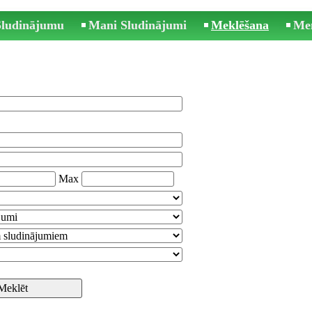
 Sludinājumu
Mani Sludinājumi
Meklēšana
Me
Max