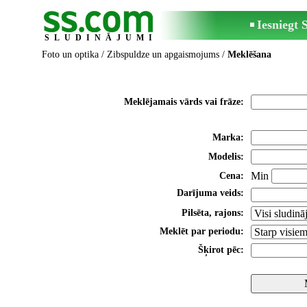
Iesniegt
SLUDINĀJUMI
Foto un optika
/
Zibspuldze un apgaismojums
/
Meklēšana
Meklējamais vārds vai frāze:
Marka:
Modelis:
Min
Cena:
Darījuma veids:
Pilsēta, rajons:
Meklēt par periodu:
Šķirot pēc: