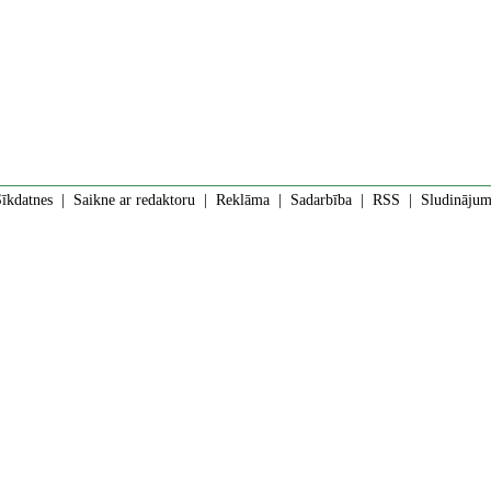
īkdatnes
|
Saikne ar redaktoru
|
Reklāma
|
Sadarbība
|
RSS
| Sludinājumi