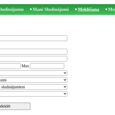
 Sludinājumu
Mani Sludinājumi
Meklēšana
Me
Max