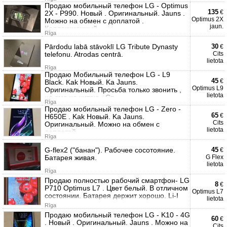
Продаю мобильный телефон LG - Optimus
135
€
2X - P990. Новый . Оригинальный. Jauns .
Optimus 2X
Можно на обмен с доплатой .
jaun.
Коллекционный
Rīga
Pārdodu labā stāvoklī LG Tribute Dynasty
30
€
telefonu. Atrodas centrā.
Cits
lietota
Rīga
Продаю Мобильный телефон LG - L9
45
€
Black. Kak Новый. Ka Jauns.
Optimus L9
Оригинальный. Просьба только звонить ,
lietota
на смс не читаю . Сп
Rīga
Продаю мобильный телефон LG - Zero -
65
€
H650E . Kak Новый. Ka Jauns.
Cits
Оригинальный. Можно на обмен с
lietota
доплатой.
Rīga
G-flex2 ("банан"). Рабочее сосотояние.
45
€
Батарея живая.
G Flex
lietota
Rīga
Продаю полностью рабочий смартфон- LG
8
€
P710 Optimus L7 . Цвет белый. В отличном
Optimus L7
состоянии. Батарея держит хорошо. Li-I
lietota
Rīga
Продаю мобильный телефон LG - K10 - 4G
60
€
. Новый . Оригинальный. Jauns . Можно на
Cits