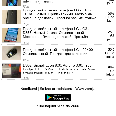
обмен с доплатой .
jaun.
Rīga
Продаю мобильный телефон LG - L Fino .
50
€
Jauns. Новый. Оригинальный. Можно на
L Fino
обмен с доплатой. Проcьба звонить только
jaun.
с с
Rīga
Продаю мобильный телефон LG - G3 -
125
€
D855. Новый. Jauns. Оригинальный.
G3
Можно на обмен с доплатой. Просьба
jaun.
только звонить ,
Rīga
Продаю мобильный телефон LG - F2400 .
35
€
Оригинальный. Продаю для колекции.
F2400
lietota
Rīga
D802. Snapdragon 800. Adreno 330. True
40
€
Hd-Ips + Lcd 5.2inch. Loti laba stavokli. Viss
G2
strada ideali. Ir Nfc. Lidzi nak 2
lietota
Rīga
Noteikumi
|
Saikne ar redaktoru
|
Www versija
Sludinājumi © ss sia 2000