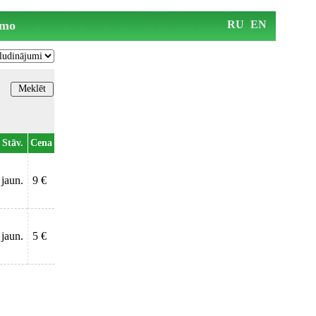
mo
RU
EN
Stāv.
Cena
jaun.
9 €
jaun.
5 €