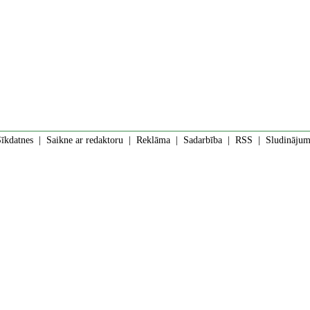
īkdatnes
|
Saikne ar redaktoru
|
Reklāma
|
Sadarbība
|
RSS
| Sludinājumi