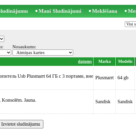
 Sludinājumu
Mani Sludinājumi
Meklēšana
Me
s:
Nosaukums:
datums
Marka
Modelis
опитель Usb Plusmarrt 64 ГБ с 3 портами, вне
Plusmarrt
64 gb
, Konsolēm. Jauna.
Sandisk
Sandisk