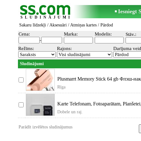
Iesniegt
SLUDINĀJUMI
Sakaru līdzekļi
/
Aksesuāri
/
Atmiņas kartes
/ Pārdod
Cena:
Marka:
Modelis:
Stāv.:
-
Režīms:
Rajons:
Darījuma veid
Sludinājumi
Plusmarrt Memory Stick 64 gb Флэш-нак
Rīga
Karte Telefonam, Fotoaparātam, Planšetei
Dobele un raj.
Parādīt izvēlētos sludinājumus