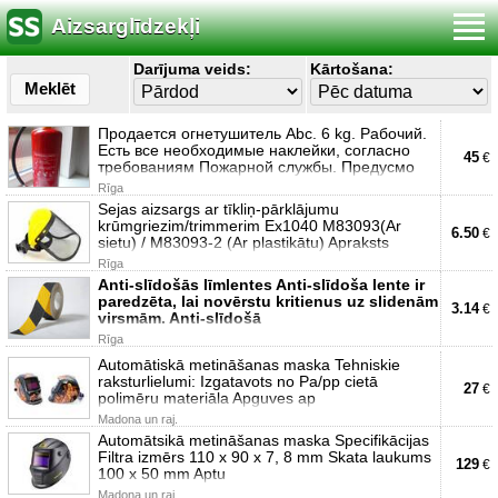
Aizsarglīdzekļi
Darījuma veids:
Kārtošana:
Meklēt
Продается огнетушитель Abc. 6 kg. Рабочий.
Есть все необходимые наклейки, согласно
45
€
требованиям Пожарной службы. Предусмо
Rīga
Sejas aizsargs ar tīkliņ-pārklājumu
krūmgriezim/trimmerim Ex1040 M83093(Ar
6.50
€
sietu) / M83093-2 (Ar plastikātu) Apraksts
Rīga
Anti-slīdošās līmlentes Anti-slīdoša lente ir
paredzēta, lai novērstu kritienus uz slidenām
3.14
€
virsmām. Anti-slīdošā
Rīga
Automātiskā metināšanas maska Tehniskie
raksturlielumi: Izgatavots no Pa/pp cietā
27
€
polimēru materiāla Apguves ap
Madona un raj.
Automātsikā metināšanas maska Specifikācijas
Filtra izmērs 110 x 90 x 7, 8 mm Skata laukums
129
€
100 x 50 mm Aptu
Madona un raj.