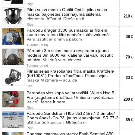
Rīga
Pilna sejas maska Optifit Optifit pilna sejas
maska. bajonetes stiprinājuma sistēma
210
€
elementu tīrīšanai. Droša un ā
Rīga
Pārdodu dragar 3300 pusmasku ar filtriem,
jauna nav lietota filtri neatvērti stāv vakumā.
38
€
Varu izsūtīt ar omniva pakom
Tukums un raj.
Pārdodu 3m sejas masku respiratoru jauna
modelis 3m 6800 Vai klātienā vai varu nosūtīt
70
€
omniva. Vai rigā varu pievest
Tukums un raj.
Pilnas sejas krāsošanas filtra maska Kraftdele
(Kd10031) Produkta īpašības: Pilnas sejas
23
€
maska M izmēra – acu, de
Cits
Pārdodas viss kopā vai atsevišķi. Wurth Hsg 5
Pro (augstuma drošības / kritiena novēršanas
200
€
ierīce). Ierīce ir pare
Rīga
Pārdodu Sundstrom H05-3512 Sr77-2 Smoke/
Chem Abek1-Co-P3, jauns iepakojumā. SR 77-2
65
€
glābšanās kapuce ir filtrējoša el
Rīga
Продаю сварочную маску Esab Sentinel A50