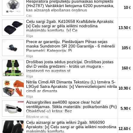
Respiratora pretputekļu pusmaskas komplekts
(Hn2787) Vairākkārt lietojama 6200 pusmaska,
10
€
kas aizsargā elpošanas orgānus
Cits
Ceļu sargi 2gab. Kd10658 Kraft&dele Apraksts:
[x] Ceļu sargi ar gēla ieliktni nodrošina
13.50
€
maksimālu komfortu. [x] Ce
Rīga
Prece ar garantiju. Piedāvājam Pilnas sejas
maska Sundstrom SR 200 Garantija - 6 mēneši
105
€
Parametri: Kategorija: Pi
Rīga
Drošības josta sēdus pozīcijai. Drošības jostas
divi D veida gredzeni - krūtis un mugura -
160
€
izgatavoti no augstas st
Rīga
Nitrila Cimdi AR Dimanta Tekstūŗu (L) Izmēra S-
L9Gyd Satra Apraksts: [x] Vienreizlietojami nitrila
10.90
€
cimdi ar dimanta
Rīga
Aizsargbrilles aw4080 space clear hc/af
ventilējamas. Stikla materiāls: polikarbonāts (Pc)
5.90
€
Objektīva(-u) krāsa: Bez
Rēzekne un raj.
Ceļu aizsargi ar gēla ielikni 2gab. M66090
Apraksts: [x] Ceļu sargi ar gēla ieliktni nodrošina
12.60
€
maksimālu komfortu.