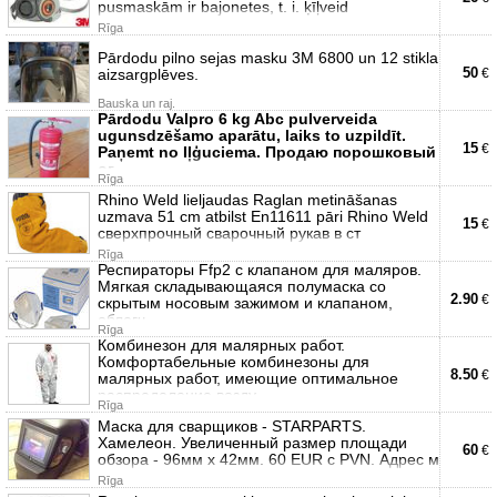
pusmaskām ir bajonetes, t. i. ķīļveid
Rīga
Pārdodu pilno sejas masku 3M 6800 un 12 stikla
50
aizsargplēves.
€
Bauska un raj.
Pārdodu Valpro 6 kg Abc pulverveida
ugunsdzēšamo aparātu, laiks to uzpildīt.
15
€
Paņemt no Iļģuciema. Продаю порошковый
ог
Rīga
Rhino Weld lieljaudas Raglan metināšanas
uzmava 51 cm atbilst En11611 pāri Rhino Weld
15
€
сверхпрочный сварочный рукав в ст
Rīga
Респираторы Ffp2 с клапаном для маляров.
Мягкая складывающаяся полумаска со
2.90
€
скрытым носовым зажимом и клапаном,
облегч
Rīga
Комбинезон для малярных работ.
Комфортабельные комбинезоны для
8.50
€
малярных работ, имеющие оптимальное
распределение возду
Rīga
Маска для сварщиков - STARPARTS.
Хамелеон. Увеличенный размер площади
60
€
обзора - 96мм х 42мм. 60 EUR с PVN. Адрес м
Rīga