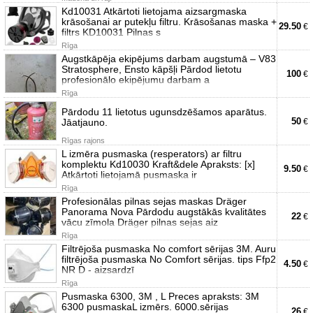
Kd10031 Atkārtoti lietojama aizsargmaska
krāsošanai ar putekļu filtru. Krāsošanas maska +
29.50
€
filtrs KD10031 Pilnas s
Rīga
Augstkāpēja ekipējums darbam augstumā – V83
Stratosphere, Ensto kāpšļi Pārdod lietotu
100
€
profesionālo ekipējumu darbam a
Rīga
Pārdodu 11 lietotus ugunsdzēšamos aparātus.
50
Jāatjauno.
€
Rīgas rajons
L izmēra pusmaska (resperators) ar filtru
komplektu Kd10030 Kraft&dele Apraksts: [x]
9.50
€
Atkārtoti lietojamā pusmaska ir
Rīga
Profesionālas pilnas sejas maskas Dräger
Panorama Nova Pārdodu augstākās kvalitātes
22
€
vācu zīmola Dräger pilnas sejas aiz
Rīga
Filtrējoša pusmaska No comfort sērijas 3M. Auru
filtrējoša pusmaska No Comfort sērijas. tips Ffp2
4.50
€
NR D - aizsardzī
Rīga
Pusmaska 6300, 3M , L Preces apraksts: 3M
6300 pusmaskaL izmērs. 6000.sērijas
26
€