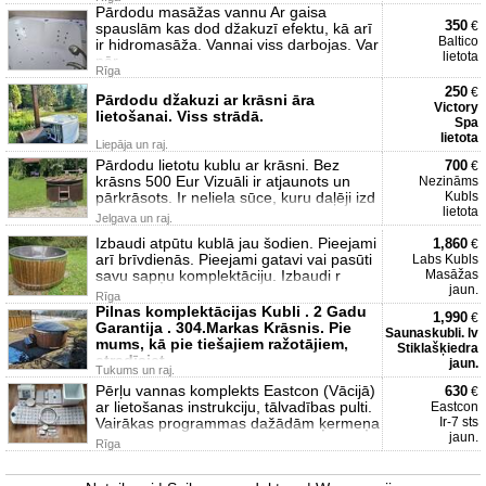
Pārdodu masāžas vannu Ar gaisa
350
€
spauslām kas dod džakuzī efektu, kā arī
Baltico
ir hidromasāža. Vannai viss darbojas. Var
lietota
pār
Rīga
250
€
Pārdodu džakuzi ar krāsni āra
Victory
lietošanai. Viss strādā.
Spa
lietota
Liepāja un raj.
Pārdodu lietotu kublu ar krāsni. Bez
700
€
krāsns 500 Eur Vizuāli ir atjaunots un
Nezināms
pārkrāsots. Ir neliela sūce, kuru daļēji izd
Kubls
lietota
Jelgava un raj.
Izbaudi atpūtu kublā jau šodien. Pieejami
1,860
€
arī brīvdienās. Pieejami gatavi vai pasūti
Labs Kubls
savu sapņu komplektāciju. Izbaudi r
Masāžas
jaun.
Rīga
Pilnas komplektācijas Kubli . 2 Gadu
1,990
€
Garantija . 304.Markas Krāsnis. Pie
Saunaskubli. lv
mums, kā pie tiešajiem ražotājiem,
Stiklašķiedra
atradīsiet
jaun.
Tukums un raj.
Pērļu vannas komplekts Eastcon (Vācijā)
630
€
ar lietošanas instrukciju, tālvadības pulti.
Eastcon
Vairākas programmas dažādām ķermeņa
Ir-7 sts
jaun.
Rīga