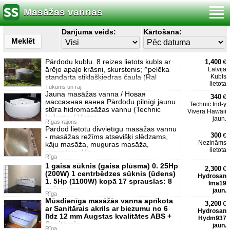
Masāžas vannas
Darījuma veids:
Kārtošana:
Meklēt
Pārdodu kublu. 8 reizes lietots kubls ar
1,400
€
ārējo apaļo krāsni, skurstenis; ^pelēka
Latvija
standarta stiklašķiedras čaula (Ral
Kubls
lietota
Tukums un raj.
Jauna masāžas vanna / Новая
340
€
массажная ванна Pārdodu pilnīgi jaunu
Technic Ind-y
stūra hidromasāžas vannu (Technic
Vivera Hawaii
Industry / Victor
jaun.
Rīgas rajons
Pārdod lietotu divvietīgu masāžas vannu
300
€
- masāžas režīms atsevišķi slēdzams,
Nezināms
kāju masāža, muguras masāža,
lietota
ozonators. Vis
Rīga
1 gaisa sūknis (gaisa plūsma) 0. 25Hp
2,300
€
(200W) 1 centrbēdzes sūknis (ūdens)
Hydrosan
1. 5Hp (1100W) kopā 17 sprauslas: 8
Ima19
gaisa spra
jaun.
Rīga
Mūsdienīga masāžās vanna aprīkota
3,200
€
ar Sanitārais akrils ar biezumu no 6
Hydrosan
līdz 12 mm Augstas kvalitātes ABS +
Hydm937
Sanitārais
jaun.
Rīga