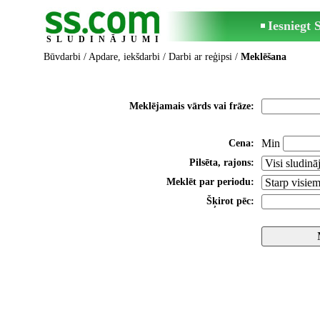
Iesniegt
SLUDINĀJUMI
Būvdarbi
/
Apdare, iekšdarbi
/
Darbi ar reģipsi
/
Meklēšana
Meklējamais vārds vai frāze:
Min
Cena:
Pilsēta, rajons:
Meklēt par periodu:
Šķirot pēc: