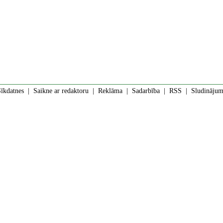
īkdatnes
|
Saikne ar redaktoru
|
Reklāma
|
Sadarbība
|
RSS
| Sludinājumi