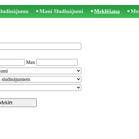
 Sludinājumu
Mani Sludinājumi
Meklēšana
Me
Max