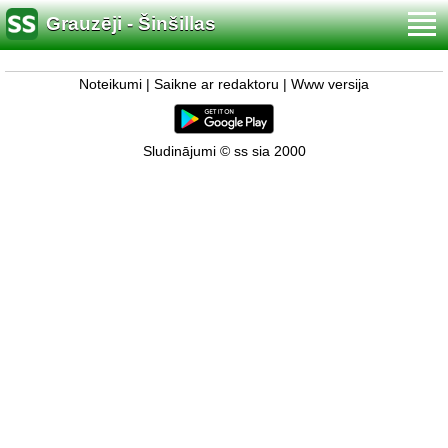
Grauzēji - Šinšillas
Noteikumi
|
Saikne ar redaktoru
|
Www versija
Sludinājumi © ss sia 2000