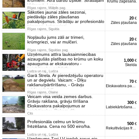
krūmiem. Ātra darbu izpilde. Strādājam
Krūmu zāģēšana.
Vidzemē, Latga
Rīgas rajons, Mālpils pag.
Sākoties jaunai zāles sezonai,
piedāvāju zāles pļaušanas
20
€
pakalpojumus. Strādāju ar profesionālo
Zāles pļaušana
trimmeri, krūmgriezi.
Rīgas rajons, Sigulda
Nopļaušu jums zāli ar trimeri,
20
€
krūmgriezi, vai ar mulčeri.
Zāles pļaušana
Rīgas rajons, Siguldas pag.
Uzņēmums attīra lauksaimniecibas
aizaugušās platības no krūmu un koku
1,000
€
apauguma ar ekskavatoru -
Skelda
kniebējgalvu palīdzību .
Ludza un raj., Ludza
Garā Strela. Ar pieredzējušu operatoru
un ar degvielu. Vaicam: - Dīķu
70
€
rakšanu/pārtīrīšanu, - Grāvju
Ekskavatora pakalpojumi
rakšana/pārtī
Rīgas rajons, Olaine
Veicam visa veida zemes darbus.
Grāvju rakšana, grāvju tīrīšana
300
€
Ekskavatora pakalpojumus ar
Labiekārtošanas darbi
kniebējgalvu. Rokam dīķ
Cits
Profesionāla celmu un krūmu
500
€
frēzēšana. Cena no 500 eiro/ha.
Rekultivācijas frēzēšana
Ludza un raj., Ludza
Uzņēmums Zari LV iepērk zarus pie