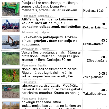
Pļauju zāli ar smalcinātāju-mulčētāj u,
zemes diskošana. Esmu Pvn
-
maksātājs, strādāju arī ar juridiskām
Pļaušana, frēzēšana
personām, izraks
Rīgas rajons, Baldones l. t.
Attīrīsim īpašumus no krūmiem un
kokiem. Mēs attīrīsim jūsu
20
€
lauksaimniecības zemi, meliorācijas
Koku un krūmu zāģēšana
grāvjus, mežmalas un
Jelgava un raj., Jelgava
Ekskavatora pakalpojumi. Rokam
dīkus , grāvjus , tīram teritoriju no
45
€
apauguma.
Ekskavatora pakalpojumi.
Jelgava un raj., Jelgava
Veicu zāles pļaušanu, smalcināšanu ar
profesionālu mulcheri. Pļauju zāli gan
80
€
krūmus līz 5cm. Darbojos 50 km
Zāles pļaušana
rādiusā no S
Rīgas rajons, Sigulda
Nopļausim zāli ar trimmeriem pa visu
Rīgu un ārpus izgriezīsim krūmis
0.05
€
kokus, sagriezīsim malku utt , Pēc
Zales pļaušana, krūmu
vajadzības izve
Rīga, centrs
Izbraucam pa visu Latviju. Piedāvājam
pārvērst Jūsu aizaugušo zemes gabalu
40
€
par skaistu mauriņu. Krūmu un apaugu
Teritorijas labiekārtošan
no
Rīgas rajons, Baldone
Kokaugu zāģēšana. Attīra
lauksaimniecības zemes no kokiem un
-