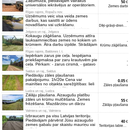
Zaķumuižā, piedāvājam vairākus
50
€
universālos iekrāvējus ar operātoriem.
Zemes darbi
Traktori pieejami ar
Rīgas rajons, Ropažu nov.
Uzņēmums veic visa veida zemes
darbus, kas saistīti ar ūdens
-
novadīšanu vai uzkrāšanu.
Dīķi-grāvji-drenāža
Nepieciešamības gadījumā veicam
Jelgava un raj., Jelgava
Kokaugu zāģēšana. Uzņēmums attīra
lauksaimniecības zemes no kokiem un
-
krūmiem. Ātra darbu izpilde. Strādājam
Krūmu zāģēšana.
Vidze
Rīgas rajons, Baldones l. t.
Iepērkam zarus pie ceļa. Iespējama
priekšapmaksa par zaru krautuvēm pie
-
ceļa. Pērkam: - zarus cirsmā, - gatavo
-
šķ
Saldus un raj., Saldus
Piedāvāju zāles pļaušanas
pakalpojumu. 1h/20e Cena var
0.05
€
mainīties no objekta sarežģītības: lieli
Zāles pļaušana
grāvji, nogāzes u. c Pļa
Ludza un raj., Ludza
Zālāju pļaušana. Aizaugušu platību
zāles un krūmu mulčēšana. Zemes
55
€
frēzēšana. Mazdārziņu un dārzu
Zālāju pļaušana
zemes frēzēšana.
Valmiera un raj., Valmiera
Izbraucam pa visu Latvijas teritoriju.
Piedāvājam pārvērst Jūsu aizaugušo
40
€
zemes gabalu par skaistu mauriņu vai
Teritorijas labiekārtošan
golfa l