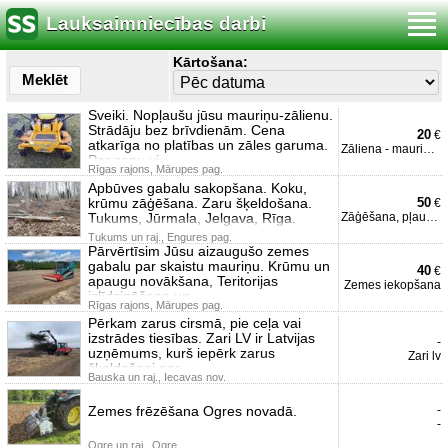
Lauksaimniecības darbi
Kārtošana:
Meklēt
Sveiki. Nopļaušu jūsu mauriņu-zālienu.
Strādāju bez brīvdienām. Cena
20
€
atkarīga no platības un zāles garuma.
Zāliena - mauriņa pļaušan
Par cenu vi
Rīgas rajons, Mārupes pag.
Apbūves gabalu sakopšana. Koku,
krūmu zāģēšana. Zaru šķeldošana.
50
€
Tukums, Jūrmala, Jelgava, Rīga.
Zāģēšana, pļaušana.
Tukums un raj., Engures pag.
Pārvērtīsim Jūsu aizaugušo zemes
gabalu par skaistu mauriņu. Krūmu un
40
€
apaugu novākšana, Teritorijas
Zemes iekopšana
izlīdzināšana un
Rīgas rajons, Mārupes pag.
Pērkam zarus cirsmā, pie ceļa vai
izstrādes tiesības. Zari LV ir Latvijas
-
uzņēmums, kurš iepērk zarus
Zari lv
šķeldošnai par
Bauska un raj., Iecavas nov.
Zemes frēzēšana Ogres novadā.
-
-
Ogre un raj., Ogre