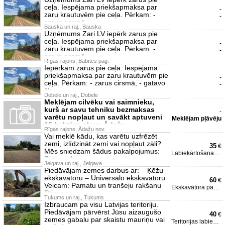
ceļa. Iespējama priekšapmaksa par
-
zaru krautuvēm pie ceļa. Pērkam: -
-
zarus cirsmā
Bauska un raj., Bauska
Uzņēmums Zari LV iepērk zarus pie
ceļa. Iespējama priekšapmaksa par
-
zaru krautuvēm pie ceļa. Pērkam: -
-
zarus cirsmā
Rīgas rajons, Babītes pag.
Iepērkam zarus pie ceļa. Iespējama
priekšapmaksa par zaru krautuvēm pie
-
ceļa. Pērkam: - zarus cirsmā, - gatavo
-
šķ
Dobele un raj., Dobele
Meklējam cilvēku vai saimnieku,
kurš ar savu tehniku bezmaksas
-
varētu nopļaut un savākt aptuveni
Meklējam pļāvēju
15 hektāru pļavu Ādažu
Rīgas rajons, Ādažu nov.
Vai meklē kādu, kas varētu uzfrēzēt
zemi, izlīdzināt zemi vai nopļaut zāli?
35
€
Mēs sniedzam šādus pakalpojumus:
Labiekārtošanas darbi
Zemes d
Jelgava un raj., Jelgava
Piedāvājam zemes darbus ar: – Ķēžu
ekskavatoru – Universālo ekskavatoru
60
€
Veicam: Pamatu un tranšeju rakšanu
Ekskavātora pakalpojumi
Dīķu r
Tukums un raj., Tukums
Izbraucam pa visu Latvijas teritoriju.
Piedāvājam pārvērst Jūsu aizaugušo
40
€
zemes gabalu par skaistu mauriņu vai
Teritorijas labiekārtošan