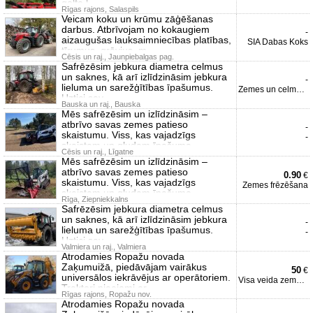
golfa l
Rīgas rajons, Salaspils
Veicam koku un krūmu zāģēšanas
darbus. Atbrīvojam no kokaugiem
-
aizaugušas lauksaimniecības platības,
SIA Dabas Koks
tīrumus, grāvjus, m
Cēsis un raj., Jaunpiebalgas pag.
Safrēzēsim jebkura diametra celmus
un saknes, kā arī izlīdzināsim jebkura
-
lieluma un sarežģītības īpašumus.
Zemes un celmu frēzēšana
Uztici sav
Bauska un raj., Bauska
Mēs safrēzēsim un izlīdzināsim –
atbrīvo savas zemes patieso
-
skaistumu. Viss, kas vajadzīgs
-
skaistam un gludam īpašuma
Cēsis un raj., Līgatne
Mēs safrēzēsim un izlīdzināsim –
atbrīvo savas zemes patieso
0.90
€
skaistumu. Viss, kas vajadzīgs
Zemes frēzēšana
skaistam un gludam īpašuma
Rīga, Ziepniekkalns
Safrēzēsim jebkura diametra celmus
un saknes, kā arī izlīdzināsim jebkura
-
lieluma un sarežģītības īpašumus.
-
Uztici sav
Valmiera un raj., Valmiera
Atrodamies Ropažu novada
Zaķumuižā, piedāvājam vairākus
50
€
universālos iekrāvējus ar operātoriem.
Visa veida zemes darbi
Traktori pieejami ar
Rīgas rajons, Ropažu nov.
Atrodamies Ropažu novada