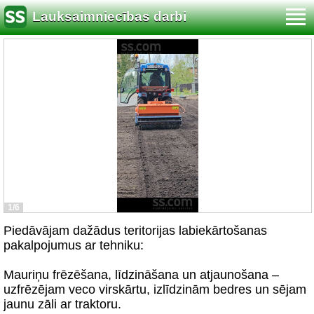
Lauksaimniecības darbi
1/6
Piedāvājam dažādus teritorijas labiekārtošanas
pakalpojumus ar tehniku:
Mauriņu frēzēšana, līdzināšana un atjaunošana –
uzfrēzējam veco virskārtu, izlīdzinām bedres un sējam
jaunu zāli ar traktoru.