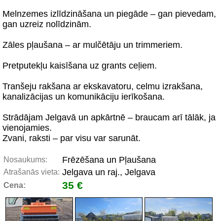
Melnzemes izlīdzināšana un piegāde – gan pievedam,
gan uzreiz nolīdzinām.
Zāles pļaušana – ar mulčētāju un trimmeriem.
Pretputekļu kaisīšana uz grants ceļiem.
Tranšeju rakšana ar ekskavatoru, celmu izrakšana,
kanalizācijas un komunikāciju ierīkošana.
Strādājam Jelgavā un apkārtnē – braucam arī tālāk, ja
vienojamies.
Zvani, raksti – par visu var sarunāt.
Frēzēšana un Pļaušana
Nosaukums:
Jelgava un raj., Jelgava
Atrašanās vieta:
35 €
Cena: