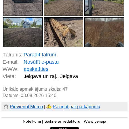
Tālrunis:
Parādīt tālruni
E-mail:
Nosūtīt e-pastu
WWW:
apskatīties
Vieta:
Jelgava un raj., Jelgava
Unikālo apmeklējumu skaits:
47
Datums: 03.08.2026 15:40
Pievienot Memo
|
Paziņot par pārkāpumu
Noteikumi
|
Saikne ar redaktoru
|
Www versija