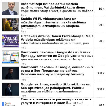
Automatizēju rutīnas darbu maziem
uzņēmumiem. Vai darbinieki katru dienu
16
€
kopē datus starp Excel, e-pastiem un dažādā
Рига
Stabils Wi-Fi, videonovērošana un
mūsdienīgas inženiertehniskās sistēmas
25
€
privātmājām, dzīvokļiem un birojiem.
Kvalitāte,
Рига
Grafiskais dizains Baneri Prezentācijas Reels
Veidoju mūsdienīgus reklāmas un
20
€
informatīvos materiālus uzņēmumiem, pas
Рига
Настройка рекламы Google Ads в Латвии
Приведу клиентов из Google уже в первые
-
дни после запуска рекламы. - Настро
Рига
Настройка рекламы в Google, социальных
сетях и Seo-Продвижение сайтов.
300
€
Помогаю малому и среднему бизнесу
привлекать
Рига
Google reklāmas, sociālo tīklu reklāmas un
Seo optimizācijas pakalpojumi. Palīdzu
300
€
mazajiem un vidējiem uzņēmumiem pi
Рига
Самое время начать рекламировать свои
услуги в интернете и если Вы новый
90
€