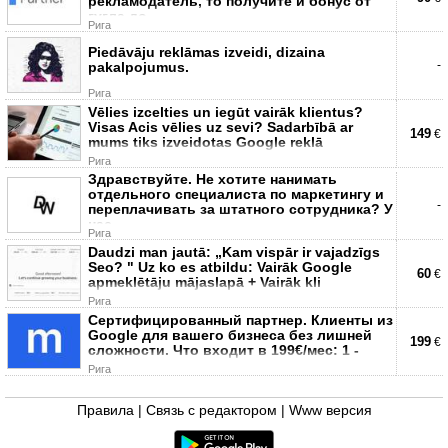
рекламодатель, то получите и бонус от
гугла до
Рига
Piedāvāju reklāmas izveidi, dizaina
-
pakalpojumus.
Рига
Vēlies izcelties un iegūt vairāk klientus?
Visas Acis vēlies uz sevi? Sadarbībā ar
149
€
mums tiks izveidotas Google reklā
Рига
Здравствуйте. Не хотите нанимать
отдельного специалиста по маркетингу и
-
переплачивать за штатного сотрудника? У
нас
Рига
Daudzi man jautā: „Kam vispār ir vajadzīgs
Seo? " Uz ko es atbildu: Vairāk Google
60
€
apmeklētāju mājaslapā + Vairāk kli
Рига
Сертифицированный партнер. Клиенты из
Google для вашего бизнеса без лишней
199
€
сложности. Что входит в 199€/мес: 1 -
Рига
Правила
|
Связь с редактором
|
Www версия