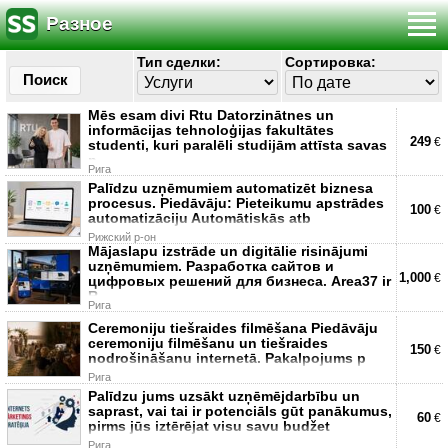
Разное
Тип сделки:
Сортировка:
Поиск
Mēs esam divi Rtu Datorzinātnes un
informācijas tehnoloģijas fakultātes
249
€
studenti, kuri paralēli studijām attīsta savas
p
Рига
Palīdzu uzņēmumiem automatizēt biznesa
procesus. Piedāvāju: Pieteikumu apstrādes
100
€
automatizāciju Automātiskās atb
Рижский р-он
Mājaslapu izstrāde un digitālie risinājumi
uzņēmumiem. Разработка сайтов и
1,000
€
цифровых решений для бизнеса. Area37 ir
R
Рига
Ceremoniju tiešraides filmēšana Piedāvāju
ceremoniju filmēšanu un tiešraides
150
€
nodrošināšanu internetā. Pakalpojums p
Рига
Palīdzu jums uzsākt uzņēmējdarbību un
saprast, vai tai ir potenciāls gūt panākumus,
60
€
pirms jūs iztērējat visu savu budžet
Рига