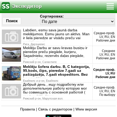
Экспедитор
Сортировка:
Поиск
Labdien, esmu sava jaunā darba
Средне-проф.
meklējumos. Esmu jauns un aktīvs. Man
LV, RU, EN
ir liela pieredze ar visādu preču vai
Рабочие дни
pasūtījumu pi
Рига, Дарзциемс
Meklēju Darbu ar savu kravas busiņu ir
Среднее
pieredze preču piegāde, kurjeru,
LV, RU, EN
Sagadnieku, rezervēs daļas piegāde,
Рабочие дни
Ищу работу н
Рижский р-он, Саласпилс
Meklēju šofera darbu. B, C kategorija,
Средне-проф.
95.kods, čips, pieredze 7.gadi uz
LV, RU
pašizgāzēja, 7.gadi ekspeditors. Bez
Рабочие дни
komandējum
Екабпилс и р-он, Екабпилс
Добрый день , ищу подработку или
Средне-проф.
дополнительную работу которую мог
LV, RU, EN
бы совмещать с основной работой (
По выбору
график 2/2). Стаж
Рижский р-он, Марупская вол.
Правила
|
Связь с редактором
|
Www версия