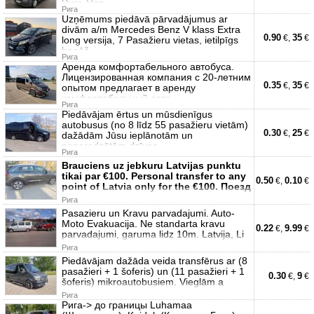
Рига-Нар
Рига
Uzņēmums piedāvā pārvadājumus ar
divām a/m Mercedes Benz V klass Extra
0.90
35
€,
€
long versija, 7 Pasažieru vietas, ietilpīgs
bagāž
Рига
Аренда комфортабельного автобуса.
Лицензированная компания с 20-летним
0.35
35
€,
€
опытом предлагает в аренду
комфортабельный авто
Рига
Piedāvājam ērtus un mūsdienīgus
autobusus (no 8 līdz 55 pasažieru vietām)
0.30
25
€,
€
dažādām Jūsu ieplānotām un
neparedzētām dzīves
Рига
Brauciens uz jebkuru Latvijas punktu
tikai par €100. Personal transfer to any
0.50
0.10
€,
€
point of Latvia only for the €100. Поезд
Рига
Pasazieru un Kravu parvadajumi. Auto-
Moto Evakuacija. Ne standarta kravu
0.22
9.99
€,
€
parvadajumi, garuma lidz 10m. Latvija, Li
Рига
Piedāvājam dažāda veida transfērus ar (8
pasažieri + 1 šoferis) un (11 pasažieri + 1
0.30
9
€,
€
šoferis) mikroautobusiem. Vieglām a
Рига
Рига-> до границы Luhamaa