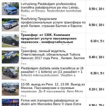
Lv/rus/eng Piedāvājam profesionālus
transfēra pakalpojumus pa visu Latviju,
0.50
10
€,
€
Baltiju un Eiropu. Nodrošinām komfortab
Рига
Rus/lv/eng Предлагаем
профессиональные услуги трансфера по
0.50
10
€,
€
всей Латвии, странам Балтии и Европе.
Обеспечиваем комфо
Рига
Трансфер: от 130€. Компания
предлагает услуги пассажирских
0.10
5
€,
€
перевозок - комфортабельные
микроавтобусы и авто. По Лат
Рига
Трансфер, личный водитель,
Ответственный, обязательный Тойота
0.40
10
€,
€
Авенсис 2017 года Рига , Латвия, Балтия
Рига -Нарва
Рига
Piedāvājam dažāda veida transfērus ar (8
pasažieri + 1 šoferis) un (11 pasažieri + 1
0.30
9
€,
€
šoferis) mikroautobusiem. Vieglām a
Рига
10.08. выезд из Риги. 12, 13.08. Выезд из
Минска. Пассажирские и грузовые
0.10
10
€,
€
перевозки. До 8 пассажиров. Авто-Мото
Рига
Firma veic transporta pakalpojumus ar
divām a/m Mercedes Benz V class Extra
0.90
35
€,
€