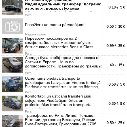
Индивидуальный трансфер: встреча:
0.10
5
€,
€
аэропорт, вокзал. Лухамаа
(Шумилкино), Koidula(Куничина Го
Рига
Pasažieru un mantu pārvadājumi
0.50
10
€,
€
Мадона и р-он
Перевозки пассажиров нa 2
комфортабельныx микроавтобусах
0.99
35
€,
€
бизнес-класс Mercedes Benz V Class
Extra Long 7 пассажирских ме
Рига
Аренда буса с шёфером для поездок по
Латвии и Европе. Цена по
40
15
€,
€
договоренности. Трансферы до границы:
Рига- Шумилкино,
Рига
Uzņēmums piedāvā transporta
pakalpojumus Latvijas un Eiropas teritorijā.
0.50
5
€,
€
Piedāvājam: transfērus uz un no lidostas,
Рига
Komfortabli un uzticami transfēri jūsu
ceļojumiem Piedāvājam ērtus un
0.30
9
€,
€
profesionālus transfēru un transporta
pakalpojumu
Рига
Трансферы: по Риге, Литве, Польше,
Естонии, до границ Беларуси, России.
0.50
25
€,
€
Рига-Патерниеки, Григоровщина 270€