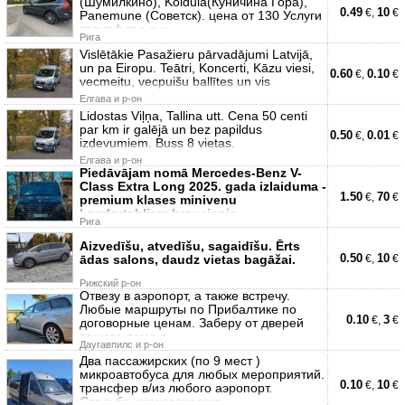
(Шумилкино), Koidula(Куничина Гора),
0.49
10
€,
€
Panemune (Советск). цена от 130 Услуги
трансфера и ч
Рига
Vislētākie Pasažieru pārvadājumi Latvijā,
un pa Eiropu. Teātri, Koncerti, Kāzu viesi,
0.60
0.10
€,
€
vecmeitu, vecpuišu ballītes un vis
Елгава и р-он
Lidostas Viļņa, Tallina utt. Cena 50 centi
par km ir galējā un bez papildus
0.50
0.01
€,
€
izdevumiem. Buss 8 vietas.
Елгава и р-он
Piedāvājam nomā Mercedes-Benz V-
Class Extra Long 2025. gada izlaiduma -
1.50
70
€,
€
premium klases minivenu
komfortabliem braucienie
Рига
Aizvedīšu, atvedīšu, sagaidīšu. Ērts
0.50
10
ādas salons, daudz vietas bagāžai.
€,
€
Рижский р-он
Отвезу в аэропорт, а также встречу.
Любые маршруты по Прибалтике по
0.10
3
€,
€
договорные ценам. Заберу от дверей
вашего дома в
Даугавпилс и р-он
Два пассажирских (по 9 мест )
микроавтобуса для любых мероприятий.
0.10
10
€,
€
трансфер в/из любого аэропорт.
Свадьба, коммерческие