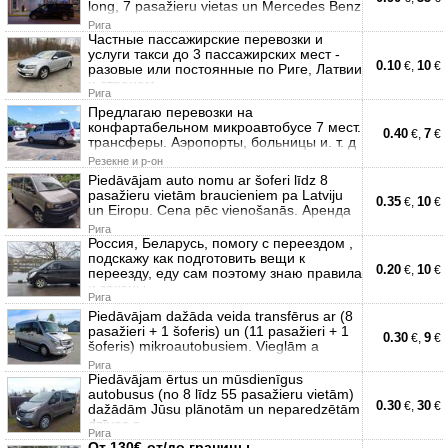
long, 7 pasažieru vietas un Mercedes Benz
Рига
Частные пассажирские перевозки и
услуги такси до 3 пассажирских мест -
0.10
10
€,
€
разовые или постоянные по Риге, Латвии
и странам
Рига
Предлагаю перевозки на
конфартабельном микроавтобусе 7 мест.
0.40
7
€,
€
трансферы. Аэропорты, больницы и. т. д
Резекне и р-он
Piedāvājam auto nomu ar šoferi līdz 8
pasažieru vietām braucieniem pa Latviju
0.35
10
€,
€
un Eiropu. Cena pēc vienošanās. Аренда
Рига
Россия, Беларусь, помогу с переездом ,
подскажу как подготовить вещи к
0.20
10
€,
€
переезду, еду сам поэтому знаю правила
и законы,
Рига
Piedāvājam dažāda veida transfērus ar (8
pasažieri + 1 šoferis) un (11 pasažieri + 1
0.30
9
€,
€
šoferis) mikroautobusiem. Vieglām a
Рига
Piedāvājam ērtus un mūsdienīgus
autobusus (no 8 līdz 55 pasažieru vietām)
0.30
30
€,
€
dažādām Jūsu plānotām un neparedzētām
dzīves s
Рига
От 130€-oт/до границы.