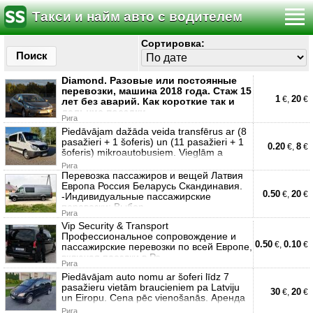
Такси и найм авто с водителем
Сортировка:
Поиск
Diamond. Разовые или постоянные
перевозки, машина 2018 года. Стаж 15
1
20
€,
€
лет без аварий. Как короткие так и
дальние поездки,
Рига
Piedāvājam dažāda veida transfērus ar (8
pasažieri + 1 šoferis) un (11 pasažieri + 1
0.20
8
€,
€
šoferis) mikroautobusiem. Vieglām a
Рига
Перевозка пассажиров и вещей Латвия
Европа Россия Беларусь Скандинавия.
0.50
20
€,
€
-Индивидуальные пассажирские
перевозки: Выбор
Рига
Vip Security & Transport
Профессиональное сопровождение и
0.50
0.10
€,
€
пассажирские перевозки по всей Европе,
включая поездки в Ро
Рига
Piedāvājam auto nomu ar šoferi līdz 7
pasažieru vietām braucieniem pa Latviju
30
20
€,
€
un Eiropu. Cena pēc vienošanās. Аренда
Рига