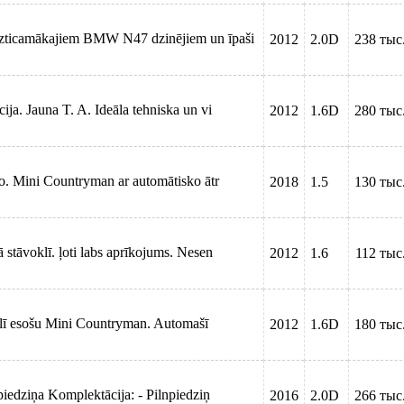
uzticamākajiem BMW N47 dzinējiem un īpaši
2012
2.0D
238 тыс
ija. Jauna T. A. Ideāla tehniska un vi
2012
1.6D
280 тыс
uto. Mini Countryman ar automātisko ātr
2018
1.5
130 тыс
 stāvoklī. ļoti labs aprīkojums. Nesen
2012
1.6
112 тыс
oklī esošu Mini Countryman. Automašī
2012
1.6D
180 тыс
edziņa Komplektācija: - Pilnpiedziņ
2016
2.0D
266 тыс