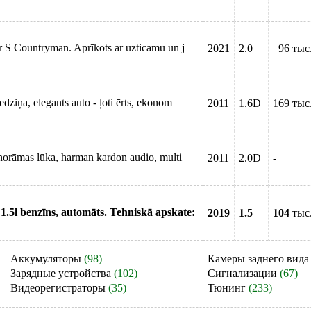
 S Countryman. Aprīkots ar uzticamu un j
2021
2.0
96 тыс
ziņa, elegants auto - ļoti ērts, ekonom
2011
1.6D
169 тыс
norāmas lūka, harman kardon audio, multi
2011
2.0D
-
.5l benzīns, automāts. Tehniskā apskate:
2019
1.5
104
тыс
Аккумуляторы
(98)
Камеры заднего вида
Зарядные устройства
(102)
Сигнализации
(67)
Видеорегистраторы
(35)
Тюнинг
(233)