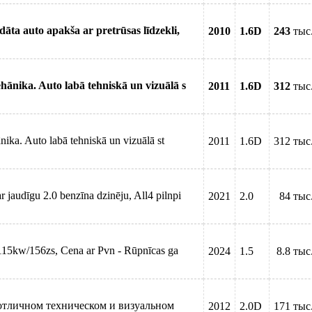
a auto apakša ar pretrūsas līdzekli,
2010
1.6D
243
тыс
hānika. Auto labā tehniskā un vizuālā s
2011
1.6D
312
тыс
ka. Auto labā tehniskā un vizuālā st
2011
1.6D
312 тыс
jaudīgu 2.0 benzīna dzinēju, All4 pilnpi
2021
2.0
84 тыс
115kw/156zs, Cena ar Pvn - Rūpnīcas ga
2024
1.5
8.8 тыс
отличном техническом и визуальном
2012
2.0D
171 тыс