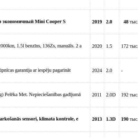
о экономичный Mini Cooper S
2019
2.0
48
тыс
00km, 1.5l benzīns, 136Zs, manuāls. 2 a
2020
1.5
172 тыс
īcas garantija ar iespēju pagarināt
2024
2.0
-
) Pelēka Met. Nepieciešamības gadījumā
2011
2.0D
192 тыс
 parkošanās sensori, klimata kontrole, e
2013
1.3D
190
тыс