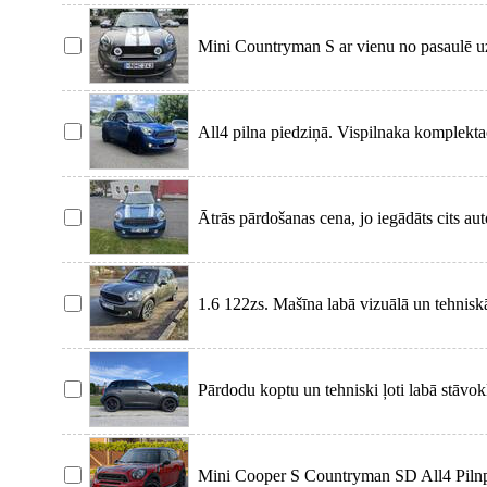
Mini Countryman S ar vienu no pasaulē 
All4 pilna piedziņā. Vispilnaka komplektac
Ātrās pārdošanas cena, jo iegādāts cits a
1.6 122zs. Mašīna labā vizuālā un tehniskā
Pārdodu koptu un tehniski ļoti labā stāv
Mini Cooper S Countryman SD All4 Pilnpi