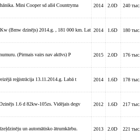
hānika. Mini Cooper sd all4 Countryma
2014
2.0D
240 тыс
Kw (Bmw dzinējs) 2014.g. , 181 000 km. Lat
2014
1.6D
180 тыс
numuru. (Pirmais vairs nav aktīvs) P
2015
2.0D
176 тыс
izējā reģistrācija 13.11.2014.g. Labā t
2014
1.6D
178 тыс
Dzinējs 1.6 d 82kw-105zs. Vidējais degv
2012
1.6D
217 тыс
īzeļdzinēju un automātisko ātrumkārbu.
2013
2.0D
221 тыс