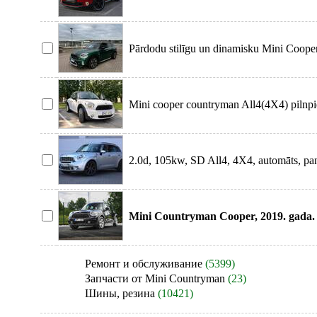
Pārdodu stilīgu un dinamisku Mini Cooper
Mini cooper countryman All4(4X4) pilnpied
2.0d, 105kw, SD All4, 4X4, automāts, pa
Mini Countryman Cooper, 2019. gada. 1
Ремонт и обслуживание
(5399)
Запчасти от Mini Countryman
(23)
Шины, резина
(10421)