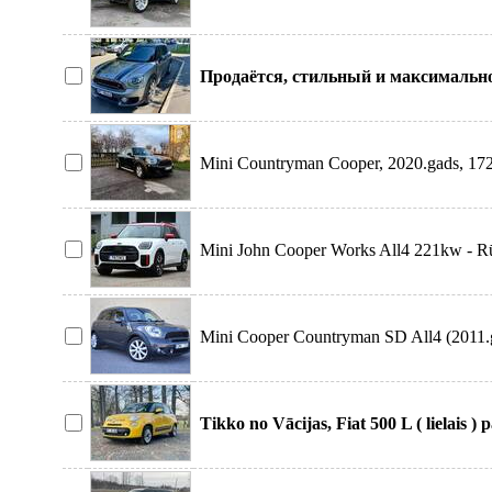
состояни
Продаётся, стильный и максимальн
Countryman All4 . 19
Mini Countryman Cooper, 2020.gads, 1720
Mini John Cooper Works All4 221kw - Rūpn
Mini Cooper Countryman SD All4 (2011.g
Tikko no Vācijas, Fiat 500 L ( lielais )