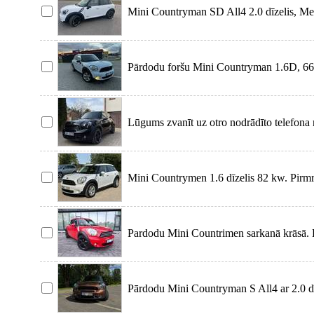
Mini Countryman SD All4 2.0 dīzelis, Me
Pārdodu foršu Mini Countryman 1.6D, 66
Lūgums zvanīt uz otro nodrādīto telefona 
Mini Countrymen 1.6 dīzelis 82 kw. Pirmre
Pardodu Mini Countrimen sarkanā krāsā. 
Pārdodu Mini Countryman S All4 ar 2.0 d