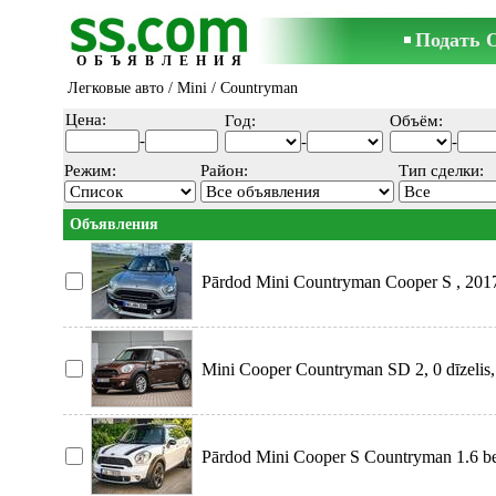
Подать 
ОБЪЯВЛЕНИЯ
Легковые авто
/
Mini
/ Countryman
Цена:
Год:
Объём:
-
-
-
Режим:
Район:
Тип сделки:
Объявления
Pārdod Mini Countryman Cooper S , 2017
Mini Cooper Countryman SD 2, 0 dīzelis, 
Pārdod Mini Cooper S Countryman 1.6 be