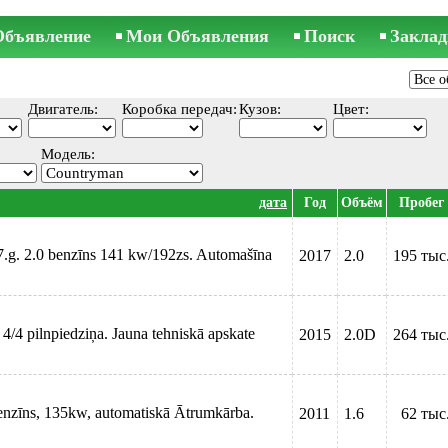
Объявление
Мои Объявления
Поиск
Заклад
Двигатель:
Коробка передач:
Кузов:
Цвет:
Модель:
дата
Год
Объём
Пробег
.g. 2.0 benzīns 141 kw/192zs. Automašīna
2017
2.0
195 тыс
4/4 pilnpiedziņa. Jauna tehniskā apskate
2015
2.0D
264 тыс
nzīns, 135kw, automatiskā Ātrumkārba.
2011
1.6
62 тыс