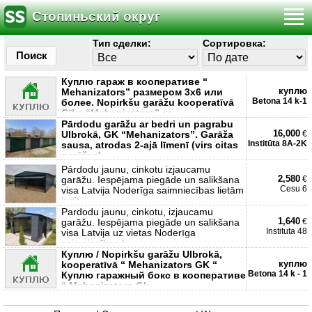
Стопиньский округ
Тип сделки:
Сортировка:
Поиск
Куплю гараж в кооперативе “
куплю
Mehanizators” размером 3x6 или
Betona 14 k-1
более. Nopirkšu garāžu kooperatīvā
Gīks “Mehanizators” ar
Pārdodu garāžu ar bedri un pagrabu
16,000
Ulbrokā, GK “Mehanizators”. Garāža
€
Institūta 8A-2K
sausa, atrodas 2-ajā līmenī (virs citas
garāžas),
Pārdodu jaunu, cinkotu izjaucamu
2,580
garāžu. Iespējama piegāde un salikšana
€
Cesu 6
visa Latvija Noderīga saimniecības lietām
ir cit
Pardodu jaunu, cinkotu, izjaucamu
1,640
garāžu. Iespējama piegāde un salikšana
€
Instituta 48
visa Latvija uz vietas Noderīga
saimniecības li
Куплю / Nopirkšu garāžu Ulbrokā,
куплю
kooperatīvā “ Mehanizators GK “
Betona 14 k - 1
Куплю гаражный бокс в кооперативе
“ Mehanizators Gk