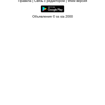
Правила
|
Связь с редактором
|
Www версия
Объявления © ss sia 2000