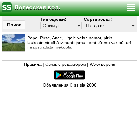
Попесская вол.
Тип сделки:
Сортировка:
Поиск
Pope, Puze, Ance, Ugale vēlas nomāt, pirkt
-
lauksaimniecībā izmantojamu zemi. Zeme var būt arī
-
neapstrādāta, nekopta
Правила
|
Связь с редактором
|
Www версия
Объявления © ss sia 2000