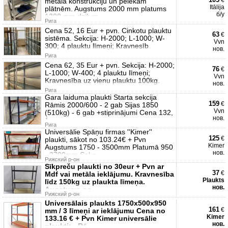
€
metāla konstrukciju un pelēkām
Itālija
plātnēm. Augstums 2000 mm platums
б/у
1200 mm dziļum
Рига
Cena 52, 16 Eur + pvn. Cinkotu plauktu
63
€
sistēma. Sekcija: H-2000; L-1000; W-
Vvn
300; 4 plauktu līmeņi; Kravnesīb
нов.
Рига
Cena 62, 35 Eur + pvn. Sekcija: H-2000;
76
€
L-1000; W-400; 4 plauktu līmeņi;
Vvn
Kravnesība uz vienu plauktu 100kg.
нов.
Рига
Gara laiduma plaukti Starta sekcija
159
€
Rāmis 2000/600 - 2 gab Sijas 1850
Vvn
(510kg) - 6 gab +stiprinājumi Cena 132,
нов.
1
Рига
Universālie Spāņu firmas ''Kimer''
125
€
plaukti, sākot no 103.24€ + Pvn
Kimer
Augstums 1750 - 3500mm Platumā 950
нов.
- 2700mm Sekc
Рижский р-он
Sīkpreču plaukti no 30eur + Pvn ar
37
€
Mdf vai metāla ieklājumu. Kravnesība
Plaukts
līdz 150kg uz plaukta līmeņa.
нов.
Augstums no
Рижский р-он
Universālais plaukts 1750x500x950
161
€
mm / 3 līmeņi ar ieklājumu Cena no
Kimer
133.16 € + Pvn Kimer universālie
нов.
plaukti: - Rā