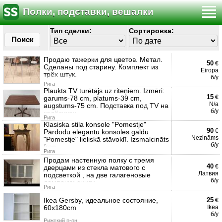
Полки, подставки, вешалки
Тип сделки:
Сортировка:
Поиск
Продаю тажерки для цветов. Метал.
50
€
Сделаны под старину. Комплект из
Eiropa
трёх штук.
б/у
Рига
Plaukts TV turētājs uz riteņiem. Izmēri:
15
€
garums-78 cm, platums-39 cm,
N/a
augstums-75 cm. Подставка под TV на
б/у
колёсиках.
Рига
Klasiska stila konsole "Pomestje"
90
€
Pārdodu elegantu konsoles galdu
Nezināms
"Pomestje" lieliskā stāvoklī. Izsmalcināts
б/у
fran
Рига
Продам настенную полку с тремя
40
€
дверцами из стекла матового с
Латвия
подсветкой , на две галагеновые
б/у
лампочки снизу.
Рига
Ikea Gersby, идеальное состояние,
25
€
60x180cm
Ikea
б/у
Рижский р-он