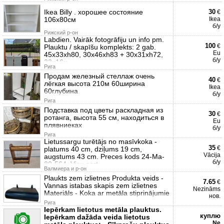
Ikea Billy . хорошее состояние
30
€
106x80см
Ikea
б/у
Рижский р-он
Labdien. Vairāk fotogrāfiju un info pm.
100
€
Plauktu / skapīšu komplekts: 2 gab.
Eu
45x33xh80, 30x46xh83 + 30x31xh72,
б/у
33x16x
Рига
Продам железный стеллаж очень
40
€
лёгкая высота 210м 60ширина
Ikea
60глубина
б/у
Рига
Подставка под цветы раскладная из
30
€
ротанга, высота 55 см, находиться в
Eu
плявниеках
б/у
Рига
Lietussargu turētājs no masīvkoka -
35
€
platums 40 cm, dziļums 19 cm,
Vācija
augstums 43 cm. Preces kods 24-Ma-
б/у
80-564. Visu sort
Валмиера и р-он
Plaukts zem izlietnes Produkta veids -
7.65
€
Vannas istabas skapis zem izlietnes
Nezināms
Materiāls - Koka ar metāla stiprinājumie
нов.
Рига
Iepērkam lietotus metāla plauktus.
куплю
Iepērkam dažāda veida lietotus
Ne