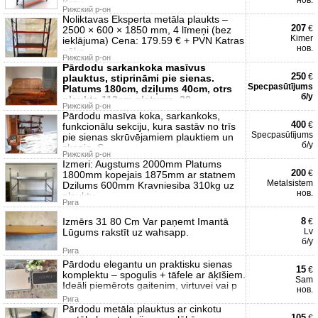
нов.
Krav
Рижский р-он
Noliktavas Eksperta metāla plaukts –
207
€
2500 × 600 × 1850 mm, 4 līmeņi (bez
Kimer
ieklājuma) Cena: 179.59 € + PVN Katras
нов.
nāka
Рижский р-он
Pārdodu sarkankoka masīvus
250
€
plauktus, stiprināmi pie sienas.
Specpasūtījums
Platums 180cm, dziļums 40cm, otrs
б/у
plaukts 112cm platums, 30
Рижский р-он
Pārdodu masīva koka, sarkankoks,
400
€
funkcionālu sekciju, kura sastāv no trīs
Specpasūtījums
pie sienas skrūvējamiem plauktiem un
б/у
skapja. S
Рижский р-он
Izmeri: Augstums 2000mm Platums
200
€
1800mm kopejais 1875mm ar statnem
Metalsistem
Dzilums 600mm Kravniesiba 310kg uz
нов.
plauktu
Рига
Izmērs 31 80 Cm Var paņemt Imantā
8
€
Lūgums rakstīt uz wahsapp.
Lv
б/у
Рига
Pārdodu elegantu un praktisku sienas
15
€
komplektu – spogulis + tāfele ar āķīšiem.
Sam
Ideāli piemērots gaitenim, virtuvei vai p
нов.
Рига
Pārdodu metāla plauktus ar cinkotu
105