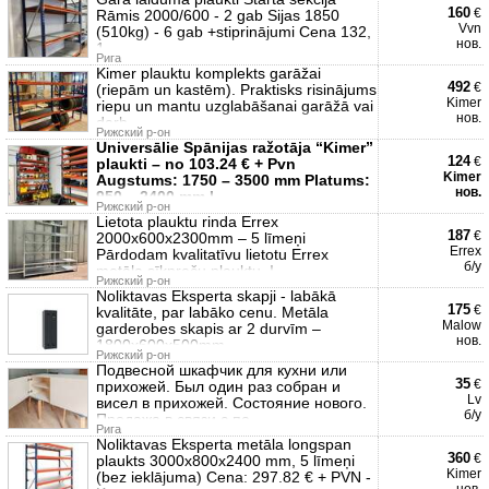
160
€
Rāmis 2000/600 - 2 gab Sijas 1850
Vvn
(510kg) - 6 gab +stiprinājumi Cena 132,
нов.
1
Рига
Kimer plauktu komplekts garāžai
492
€
(riepām un kastēm). Praktisks risinājums
Kimer
riepu un mantu uzglabāšanai garāžā vai
нов.
darb
Рижский р-он
Universālie Spānijas ražotāja “Kimer”
124
€
plaukti – no 103.24 € + Pvn
Kimer
Augstums: 1750 – 3500 mm Platums:
нов.
950 – 2400 mm I
Рижский р-он
Lietota plauktu rinda Errex
187
€
2000x600x2300mm – 5 līmeņi
Errex
Pārdodam kvalitatīvu lietotu Errex
б/у
metāla sīkpreču plauktu. I
Рижский р-он
Noliktavas Eksperta skapji - labākā
175
€
kvalitāte, par labāko cenu. Metāla
Malow
garderobes skapis ar 2 durvīm –
нов.
1800x600x500mm
Рижский р-он
Подвесной шкафчик для кухни или
35
€
прихожей. Был один раз собран и
Lv
висел в прихожей. Состояние нового.
б/у
Продажа в связи с пе
Рига
Noliktavas Eksperta metāla longspan
360
€
plaukts 3000x800x2400 mm, 5 līmeņi
Kimer
(bez ieklājuma) Cena: 297.82 € + PVN -