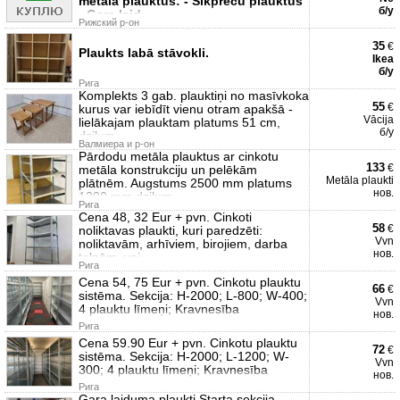
metāla plauktus: - Sīkpreču plauktus
б/у
- Gara laid
Рижский р-он
35
€
Plaukts labā stāvokli.
Ikea
б/у
Рига
Komplekts 3 gab. plauktiņi no masīvkoka
55
€
kurus var iebīdīt vienu otram apakšā -
Vācija
lielākajam plauktam platums 51 cm,
б/у
dziļum
Валмиера и р-он
Pārdodu metāla plauktus ar cinkotu
133
€
metāla konstrukciju un pelēkām
Metāla plaukti
plātnēm. Augstums 2500 mm platums
нов.
1200 mm dziļum
Рига
Cena 48, 32 Eur + pvn. Cinkoti
58
€
noliktavas plaukti, kuri paredzēti:
Vvn
noliktavām, arhīviem, birojiem, darba
нов.
telpām, vei
Рига
Cena 54, 75 Eur + pvn. Cinkotu plauktu
66
€
sistēma. Sekcija: H-2000; L-800; W-400;
Vvn
4 plauktu līmeņi; Kravnesība
нов.
Рига
Cena 59.90 Eur + pvn. Cinkotu plauktu
72
€
sistēma. Sekcija: H-2000; L-1200; W-
Vvn
300; 4 plauktu līmeņi; Kravnesība
нов.
Рига
Gara laiduma plaukti Starta sekcija