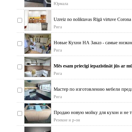
Юрмала
Uzreiz no noliktavas Rīgā virtuve Corona 
Рига
Новые Кухни НА Заказ - самые низкие 
рынке п
Рига
Mēs esam priecīgi iepazīstināt jūs ar 
pakalpojumiem
Рига
Мастер по изготовлению мебели предл
изготовим вам ку
Рига
Продаю новую мойку для кухон и не т
комплекте также
Резекне и р-он