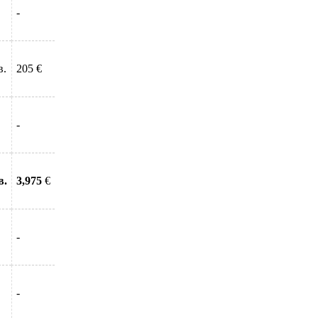
-
в.
205 €
-
в.
3,975
€
-
-