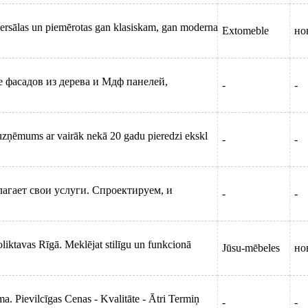
ersālas un piemērotas gan klasiskam, gan moderna
Extomeble
но
 фасадов из дерева и Мдф панелей,
-
-
 uzņēmums ar vairāk nekā 20 gadu pieredzi ekskl
-
-
агает свои услуги. Спроектируем, и
-
-
iktavas Rīgā. Meklējat stilīgu un funkcionā
Jūsu-mēbeles
но
a. Pievilcīgas Cenas - Kvalitāte - Ātri Termiņ
-
-