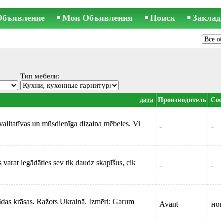
Объявление
Мои Объявления
Поиск
Заклад
Тип мебели:
дата
Производитель
Сос
valitatīvas un mūsdienīga dizaina mēbeles. Vi
-
-
 varat iegādāties sev tik daudz skapīšus, cik
-
-
ādas krāsas. Ražots Ukrainā. Izmēri: Garum
Avant
но