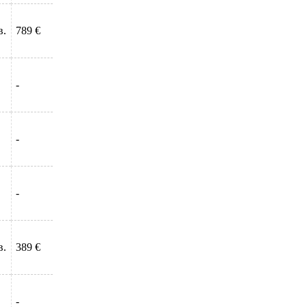
в.
789 €
-
-
-
в.
389 €
-