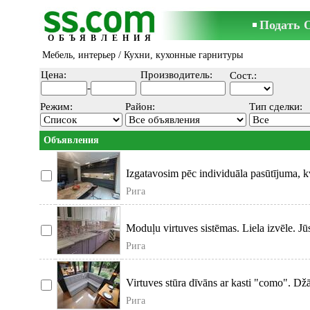
Подать 
ОБЪЯВЛЕНИЯ
Мебель, интерьер
/ Кухни, кухонные гарнитуры
Цена:
Производитель:
Сост.:
-
Режим:
Район:
Тип сделки:
Объявления
Izgatavosim pēc individuāla pasūtījuma, k
Рига
Moduļu virtuves sistēmas. Liela izvēle. Jūs
Рига
Virtuves stūra dīvāns ar kasti "como". Dž
Рига