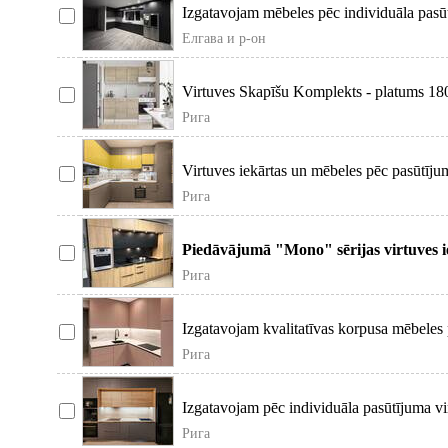
Izgatavojam mēbeles pēc individuāla pasūt
Елгава и р-он
Virtuves Skapīšu Komplekts - platums 180
Рига
Virtuves iekārtas un mēbeles pēc pasūtīju
Рига
Piedāvājumā "Mono" sērijas virtuves ie
Рига
Izgatavojam kvalitatīvas korpusa mēbeles 
Рига
Izgatavojam pēc individuāla pasūtījuma v
Рига