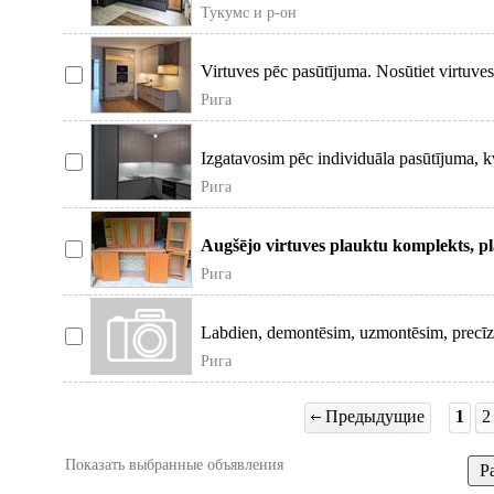
Тукумс и р-он
Virtuves pēc pasūtījuma. Nosūtiet virtuves
Рига
Izgatavosim pēc individuāla pasūtījuma, k
Рига
Augšējo virtuves plauktu komplekts, pl
augstum
Рига
Labdien, demontēsim, uzmontēsim, precīzi
Рига
Предыдущие
1
2
Показать выбранные объявления