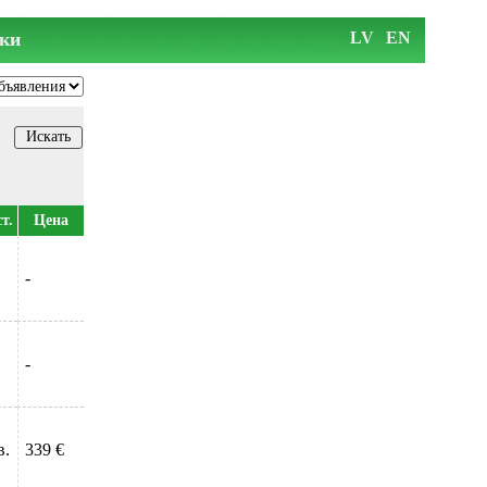
ки
LV
EN
т.
Цена
-
-
в.
339 €