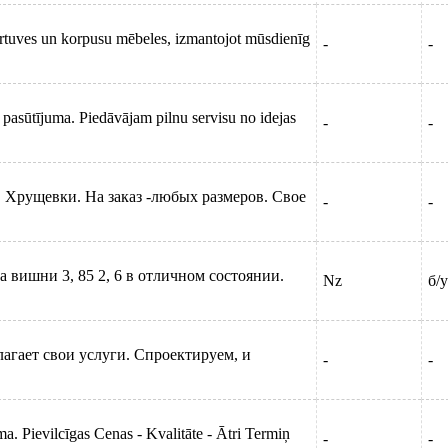
irtuves un korpusu mēbeles, izmantojot mūsdienīg
-
-
pasūtījuma. Piedāvājam pilnu servisu no idejas
-
-
т, Хрущевки. На заказ -любых размеров. Свое
-
-
 вишни 3, 85 2, 6 в отличном состоянии.
Nz
б/у
агает свои услуги. Спроектируем, и
-
-
a. Pievilcīgas Cenas - Kvalitāte - Ātri Termiņ
-
-