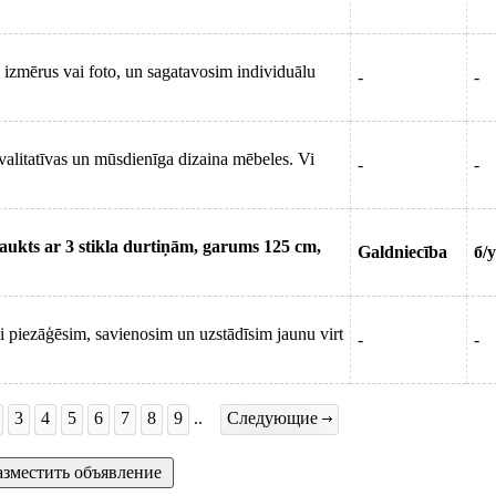
 izmērus vai foto, un sagatavosim individuālu
-
-
valitatīvas un mūsdienīga dizaina mēbeles. Vi
-
-
aukts ar 3 stikla durtiņām, garums 125 cm,
Galdniecība
б/у
 piezāģēsim, savienosim un uzstādīsim jaunu virt
-
-
3
4
5
6
7
8
9
..
Следующие