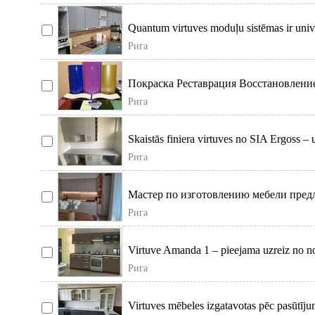
Quantum virtuves moduļu sistēmas ir univ
Рига
Покраска Реставрация Восстановление
профессионально и к
Рига
Skaistās finiera virtuves no SIA Ergoss –
Рига
Мастер по изготовлению мебели предл
изготовим вам ку
Рига
Virtuve Amanda 1 – pieejama uzreiz no nol
Рига
Virtuves mēbeles izgatavotas pēc pasūtījum