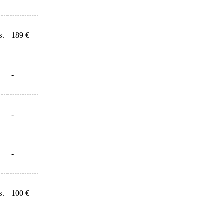
в.
189 €
-
-
-
в.
100 €