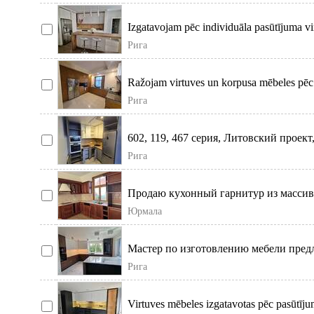
Izgatavojam pēc individuāla pasūtījuma v
Рига
Ražojam virtuves un korpusa mēbeles pēc 
Рига
602, 119, 467 серия, Литовский проек
собс
Рига
Продаю кухонный гарнитур из массива
Столешница из
Юрмала
Мастер по изготовлению мебели предл
изготовим вам ку
Рига
Virtuves mēbeles izgatavotas pēc pasūtījum