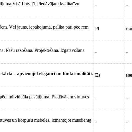
ījuma Visā Latvijā. Piedāvājam kvalitatīvu
-
-
cm. Vēl jauns, iepakojumā, palika pāri pēc rem
Pl
но
ma. Pašu ražošana. Projektēšana. Izgatavošana
-
-
kārta – apvienojot eleganci un funkcionalitāti.
Es
но
pēc individuāla pasūtījuma. Piedāvājam virtuves
-
-
irtuves un korpusu mēbeles, izmantojot mūsdienīg
-
-