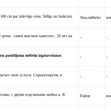
180 cm par izdevīgu cenu. Stilīgs un funkcion
Jūsu-mēbeles
но
цены . самое высокое качество . 20 лет на
-
-
mūsu pasūtījuma mēbeļu izgatavošanas
-
-
агает свои услуги. Спроектируем, и
-
-
олько, с двумя отдельными мойка и. В
Etalon
но