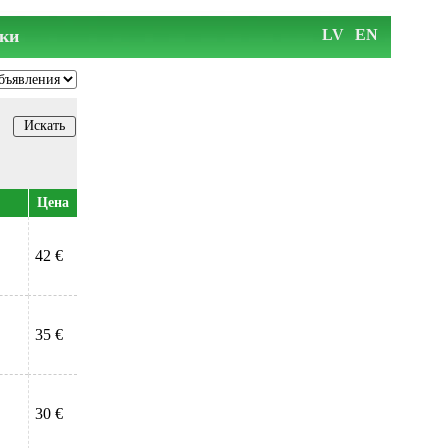
ки
LV
EN
Цена
42 €
35 €
30 €