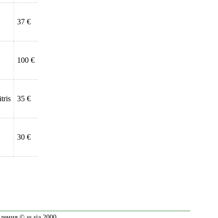
37 €
100 €
tris
35 €
30 €
ения © ss sia 2000