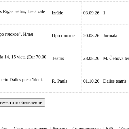
 Rīgas teātris, Lielā zāle
Izrāde
03.09.26
1
ро плохое", Илья
Про плохое
20.08.26
Jurmala
nda 14, 15 vieta (Eur 70.00
Teātris
28.08.26
M. Čehova teā
rtu Dailes pieskārieni.
R. Pauls
01.10.26
Dailes teātris
айлы
|
Связь с редактором
|
Реклама
|
Сотрудничество
|
RSS
| Объявл