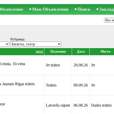
Объявление
Мои Объявления
Поиск
Заклад
Рубрика:
дата
Название
Дата
Место
0.rinda, 10.vieta
Jrt teātris
20.08.26
Jrt
 Jaunais Rīgas teātris
Teātris
09.09.26
Jrt
 eur
Latviešu raķete
06.08.26
Dailes teātris