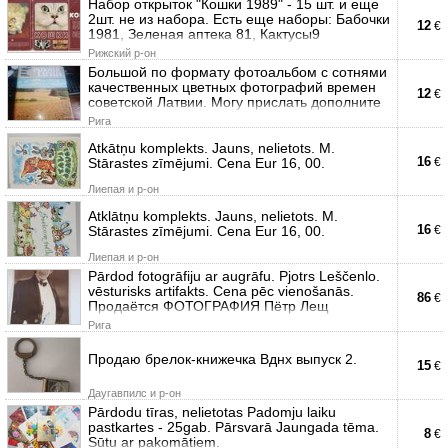
Набор открыток "Кошки 1989" - 15 шт. и еще
2шт. не из набора. Есть еще наборы: Бабочки
12
€
1981, Зеленая аптека 81, Кактусы9
Рижский р-он
Большой по формату фотоальбом с сотнями
качественных цветных фотографий времен
12
€
советской Латвии. Могу прислать дополните
Рига
Atkātņu komplekts. Jauns, nelietots. M.
16
Stārastes zīmējumi. Cena Eur 16, 00.
€
Лиепая и р-он
Atklātņu komplekts. Jauns, nelietots. M.
16
Stārastes zīmējumi. Cena Eur 16, 00.
€
Лиепая и р-он
Pārdod fotogrāfiju ar augrāfu. Pjotrs Leščenlo.
vēsturisks artifakts. Cena pēc vienošanās.
86
€
Продаётся ФОТОГРАФИЯ Пётр Лещ
Рига
Продаю брелок-книжечка Вднх выпуск 2.
15
€
Даугавпилс и р-он
Pārdodu tīras, nelietotas Padomju laiku
pastkartes - 25gab. Pārsvarā Jaungada tēma.
8
€
Sūtu ar pakomātiem.