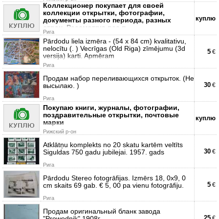
Коллекционер покупает для своей
коллекции открытки, фотографии,
куплю
документы разного периода, разных
стран. Рассмотрю все п
Рига
Pārdodu liela izmēra - (54 x 84 cm) kvalitativu,
nelocītu (. ) Vecrīgas (Old Riga) zīmējumu (3d
5
€
versija) karti. Apmēram
Рига
Продам набор переливающихся открыток. (Не
30
высылаю. )
€
Рига
Покупаю книги, журналы, фотографии,
поздравительные открытки, почтовые
куплю
марки
Рижский р-он
Atklātņu komplekts no 20 skatu kartēm veltīts
30
Siguldas 750 gadu jubilejai. 1957. gads
€
Рига
Pārdodu Stereo fotogrāfijas. Izmērs 18, 0x9, 0
5
cm skaits 69 gab. € 5, 00 pa vienu fotogrāfiju.
€
Рига
Продам оригинальный бланк завода
25
"Prowodnik" 1908г.
€