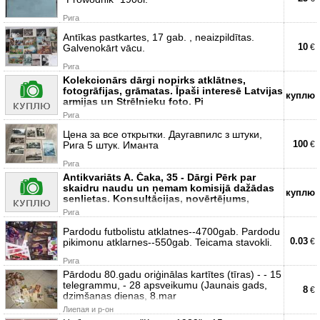
Рига
Antīkas pastkartes, 17 gab. , neaizpildītas.
10
Galvenokārt vācu.
€
Рига
Kolekcionārs dārgi nopirks atklātnes,
fotogrāfijas, grāmatas. Īpaši interesē Latvijas
куплю
armijas un Strēlnieku foto. Pi
Рига
Цена за все открытки. Даугавпилс з штуки,
100
Рига 5 штук. Иманта
€
Рига
Antikvariāts A. Čaka, 35 - Dārgi Pērk par
skaidru naudu un ņemam komisijā dažādas
куплю
senlietas. Konsultācijas, novērtējums,
Рига
Pardodu futbolistu atklatnes--4700gab. Pardodu
0.03
pikimonu atklarnes--550gab. Teicama stavokli.
€
Рига
Pārdodu 80.gadu oriģinālas kartītes (tīras) - - 15
telegrammu, - 28 apsveikumu (Jaunais gads,
8
€
dzimšanas dienas, 8.mar
Лиепая и р-он