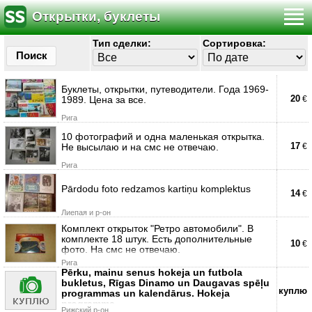
Открытки, буклеты
Тип сделки:
Сортировка:
Поиск
Буклеты, открытки, путеводители. Года 1969-
20
1989. Цена за все.
€
Рига
10 фотографий и одна маленькая открытка.
17
Не высылаю и на смс не отвечаю.
€
Рига
Pārdodu foto redzamos kartiņu komplektus
14
€
Лиепая и р-он
Комплект открыток "Ретро автомобили". В
комплекте 18 штук. Есть дополнительные
10
€
фото. На смс не отвечаю.
Рига
Pērku, mainu senus hokeja un futbola
bukletus, Rīgas Dinamo un Daugavas spēļu
куплю
programmas un kalendārus. Hokeja
programma
Рижский р-он