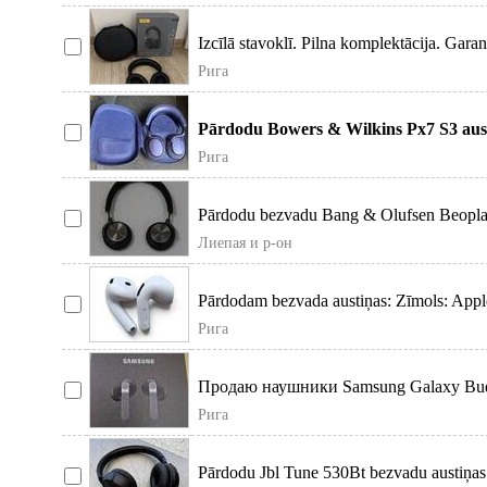
Izcīlā stavoklī. Pilna komplektācija. Gar
Рига
Pārdodu Bowers & Wilkins Px7 S3 austi
stāvo
Рига
Pārdodu bezvadu Bang & Olufsen Beoplay
kla
Лиепая и р-он
Pārdodam bezvada austiņas: Zīmols: Appl
Рига
Продаю наушники Samsung Galaxy Buds
гарантия, чёрн
Рига
Pārdodu Jbl Tune 530Bt bezvadu austiņas m