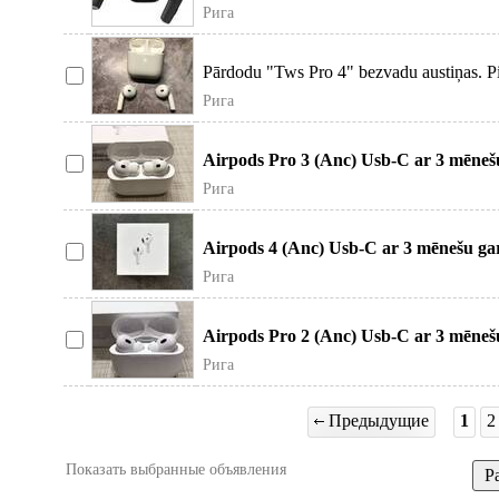
Рига
Pārdodu "Tws Pro 4" bezvadu austiņas. Pil
Рига
Airpods Pro 3 (Anc) Usb-C ar 3 mēnešu
bez
Рига
Airpods 4 (Anc) Usb-C ar 3 mēnešu gara
pār
Рига
Airpods Pro 2 (Anc) Usb-C ar 3 mēnešu
bez
Рига
Предыдущие
1
2
Показать выбранные объявления