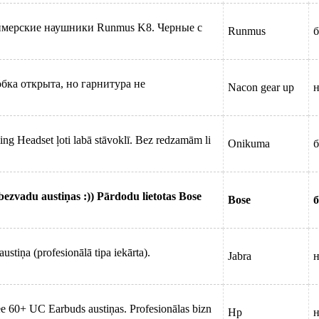
еймерские наушники Runmus K8. Черные с
Runmus
б
бка открыта, но гарнитура не
Nacon gear up
н
g Headset ļoti labā stāvoklī. Bez redzamām li
Onikuma
б
ezvadu austiņas :)) Pārdodu lietotas Bose
Bose
б
stiņa (profesionālā tipa iekārta).
Jabra
н
e 60+ UC Earbuds austiņas. Profesionālas bizn
Hp
н