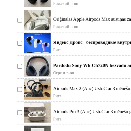
Рижский р-он
Oriģinālās Apple Airpods Max austiņas zaļ
Рижский р-он
Яндекс Дропс - беспроводные внут
голосовым доступом к Алис
Рига
Pārdodu Sony Wh-Ch720N bezvadu aust
slāpēšanu. Austiņa
Огре и р-он
Airpods Max 2 (Anc) Usb-C ar 3 mēnešu ga
Рига
Airpods Pro 3 (Anc) Usb-C ar 3 mēnešu ga
Рига