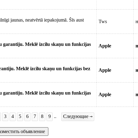
nīgi jaunas, neatvērtā iepakojumā. Šīs aust
Tws
н
 garantiju. Meklē izcilu skaņu un funkcijas
Apple
н
ntiju. Meklē izcilu skaņu un funkcijas bez
Apple
н
 garantiju. Meklē izcilu skaņu un funkcijas
Apple
н
3
4
5
6
7
8
9
..
Следующие