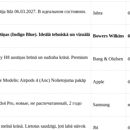
antija līdz 06.03.2027. В идеальном состоянии.
Jabra
б
ņas (Indigo Blue). Ideālā tehniskā un vizuālā
Bowers Wilkins
б
 H8 austiņas brūnā un sudraba krāsā. Premium
Bang & Olufsen
б
e Modelis: Airpods 4 (Anc) Nolietojuma pakāp
Apple
б
4 Pro, новые, не распечатанный, 2 годо
Samsung
н
elnā krāsā. Lietotas saudzīgi, ļoti labā stāvok
Jbl
б