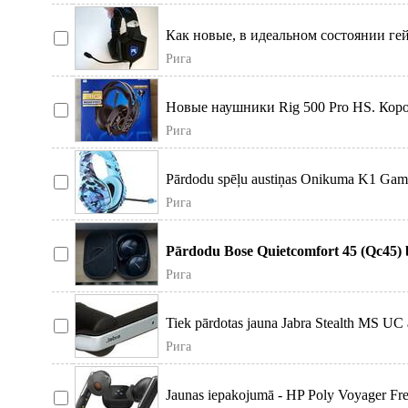
Как новые, в идеальном состоянии г
синей Led под
Рига
Новые наушники Rig 500 Pro HS. Коро
использовалась. По
Рига
Pārdodu spēļu austiņas Onikuma K1 Gamin
Рига
Pārdodu Bose Quietcomfort 45 (Qc45) b
Quietc
Рига
Tiek pārdotas jauna Jabra Stealth MS UC au
Рига
Jaunas iepakojumā - HP Poly Voyager Fre