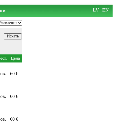
ки
LV
EN
ост.
Цена
ов.
60 €
ов.
60 €
ов.
60 €