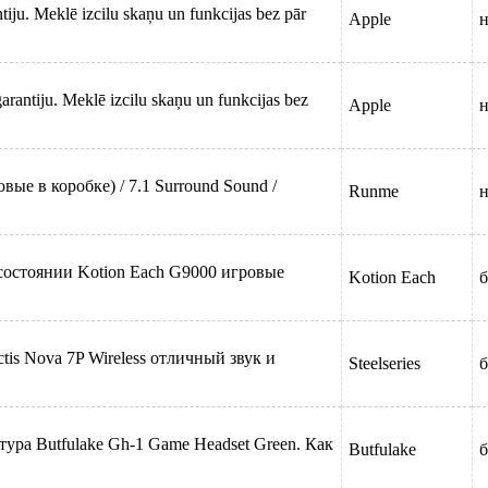
iju. Meklē izcilu skaņu un funkcijas bez pār
Apple
н
rantiju. Meklē izcilu skaņu un funkcijas bez
Apple
н
е в коробке) / 7.1 Surround Sound /
Runme
н
состоянии Kotion Each G9000 игровые
Kotion Each
б
tis Nova 7P Wireless отличный звук и
Steelseries
б
ура Butfulake Gh-1 Game Headset Green. Как
Butfulake
б