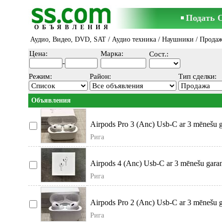
Подать 
ОБЪЯВЛЕНИЯ
Аудио, Видео, DVD, SAT
/
Аудио техника
/
Наушники
/ Прода
Цена:
Марка:
Сост.:
-
Режим:
Район:
Тип сделки:
Объявления
Airpods Pro 3 (Anc) Usb-C ar 3 mēnešu ga
Рига
Airpods 4 (Anc) Usb-C ar 3 mēnešu garant
Рига
Airpods Pro 2 (Anc) Usb-C ar 3 mēnešu ga
Рига