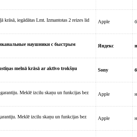
ā krāsā, iegādātas Lmt. Izmantotas 2 reizes lid
Apple
б
риканальные наушники с быстрым
Яндекс
н
iņas melnā krāsā ar aktīvo trokšņu
Sony
б
rantiju. Meklē izcilu skaņu un funkcijas bez
Apple
н
rantiju. Meklē izcilu skaņu un funkcijas bez
Apple
н