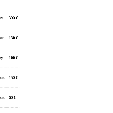
/у
390 €
ов.
130
€
/у
100
€
ов.
150 €
ов.
60 €