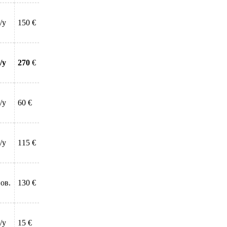
/у
150 €
/у
270
€
/у
60 €
/у
115 €
ов.
130 €
/у
15 €