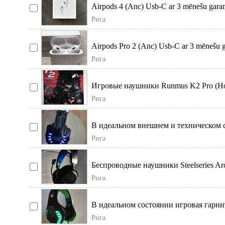
Airpods 4 (Anc) Usb-C ar 3 mēnešu garant
Рига
Airpods Pro 2 (Anc) Usb-C ar 3 mēnešu ga
Рига
Игровые наушники Runmus K2 Pro (Новы
Ps4/ps5/xbox/swi
Рига
В идеальном внешнем и техническом 
наушники с микрофо
Рига
Беспроводные наушники Steelseries Arc
комфорт. Нау
Рига
В идеальном состоянии игровая гарнит
новая,
Рига