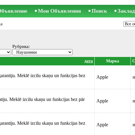
Объявление
Мои Объявления
Поиск
Заклад
жа
Рубрика:
дата
Марка
С
rantiju. Meklē izcilu skaņu un funkcijas bez
Apple
н
iju. Meklē izcilu skaņu un funkcijas bez pār
Apple
н
rantiju. Meklē izcilu skaņu un funkcijas bez
Apple
н