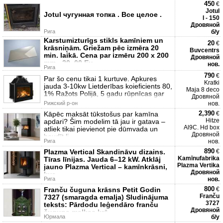
450
€
Jotul
Jotul чугунная топка . Все целое .
I - 150
Дровяной
Рига
б/у
Karstumizturīgs stikls kamīniem un
20
€
krāsniņām. Griežam pēc izmēra 20
Buvcentrs
min. laikā. Cena par izmēru 200 x 200
Дровяной
mm - 20, 00 Eu
нов.
Рига
790
€
Par šo cenu tikai 1 kurtuve. Apkures
Kratki
jauda 3-10kw Lietderības koieficients 80,
Maja 8 deco
1% Ražots Polijā, 5 gadu rūpnīcas gar
Дровяной
Рижский р-он
нов.
2,390
Kāpēc maksāt tūkstošus par kamīna
€
Hitze
apdari? Šim modelim tā jau ir gatava –
Al9C. Hd box
atliek tikai pievienot pie dūmvada un
Дровяной
baudīt li
Рига
нов.
890
Plazma Vertical Skandināvu dizains.
€
Kamīnufabrika
Tīras līnijas. Jauda 6–12 kW. Atklāj
Plazma Vertika
jauno Plazma Vertical – kamīnkrāsni,
Дровяной
kur
Рига
нов.
800
Franču čuguna krāsns Petit Godin
€
Franču
7327 (smaragda emalja) Sludinājuma
3727
teksts: Pārdodu leģendāro franču
Дровяной
čuguna malkas krā
Юрмала
б/у