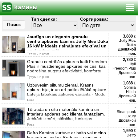
Камины
Тип сделки:
Сортировка:
Поиск
3,880
Jaudīgs un elegants granulu
€
Jolly Mec
centrālapkures kamīns Jolly Mec Duka
Duka
16 kW ir ideāls risinājums efektīvai un
Дровяной
neatkarīgai māj
Тукумс и р-он
нов.
2,780
€
Granulu centrālās apkures katli Freedom
Ifyil
Plus ir mūsdienīgas apkures ierīces, kas
Freedom Plus
nodrošina augstu efektivitāti, komfortu
Дровяной
Тукумс и р-он
нов.
1,088
€
Uzbūvēsim siltumu ziemai. Krāsns
Somija
apkure bija, ir un arī paliks lētākā apkure.
Hillda
Latvijā labākais apkures variants - Modu
Дровяной
Рига
нов.
-
Tērauda un citu materiālu kamīnu un
Steampunk
interjeru apdares pēc klienta fantāzijām.
Luxury
Jebkādi izmēri, stilistika, funkcijas
Дровяной
Рига
нов.
1,590
€
Defro Kamīna kurtuve ar balto vai melno
Defro
keramikas apdari. Kurtuve ir pieejama