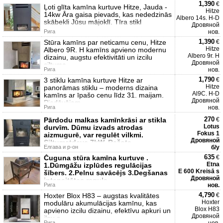
1,390
€
Ļoti glīta kamīna kurtuve Hitze, Jauda -
Hitze
14kw Āra gaisa pievads, kas nededzinās
Albero 14s. H-D
skābekli Jūsu mājoklī. Tīra stikl
Дровяной
Рига
нов.
1,390
Stūra kamīns par neticamu cenu, Hitze
€
Hitze
Albero 9R. H kamīns apvieno modernu
Albero 9r. H
dizainu, augstu efektivitāti un izcilu
Дровяной
siltuma
Рига
нов.
1,790
3 stiklu kamīna kurtuve Hitze ar
€
Hitze
panorāmas stiklu – moderns dizaina
Al9C. H-D
kamīns ar īpašo cenu līdz 31. maijam.
Дровяной
Piedāvājam
Рига
нов.
270
Pārdodu malkas kamīnkrāsi ar stikla
€
Lotus
durvīm. Dūmu izvads atrodas
Fokus 1
aizmugurē, var regulēt vilkmi.
Дровяной
Siltumatdeve 7kW. Ražota
Елгава и р-он
б/у
635
Čuguna stūra kamīna kurtuve .
€
Etna
1.Dūmgāžu izplūdes regulācijas
E 600 Kreisā s
šībers. 2.Pelnu savācējs 3.Degšanas
Дровяной
intensitātes regula
Рига
нов.
4,790
Hoxter Blox H83 – augstas kvalitātes
€
Hoxter
modulāru akumulācijas kamīnu, kas
Blox H83
apvieno izcilu dizainu, efektīvu apkuri un
Дровяной
ilgu s
Рига