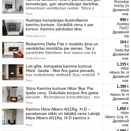
Romotop
konvekcijas, gan akumulācijas darbībai,
Hr4Sy 24
izmantojot ventilācijas restes. Stūra s
Дровяной
Рига
нов.
990
Austrijas kompānijas Austroflamm
€
Austrija
kamīnu kurtuve. Uzrādītā cena ir par
75x57
kurtuvi. Kamīns pārdodas tikai
Дровяной
komplektācijā a
Рижский р-он
б/у
164
€
Biokamīns Delta Flat ir modelis ātrai un
Eu
vienkāršai montāžai pie sienas. Tas ir
Delta flat
paredzēts klientiem, kuri sapņo par ka
Дровяной
Рижский р-он
нов.
1,155
€
Ļoti glīta, kompakta kamīna kurtuve
Hitze
Hitze, Jauda - 9kw Āra gaisa pievads,
Albero 9s. H
kas nededzinās skābekli Jūsu mājoklī. T
Дровяной
Рига
нов.
1,390
€
Stūra Kamīna kurtuve Hitze 9kw. Par
Hitze
īpašu cenu. Dubultais korpus Āra gaisa
Albero 9r. H
pievads - Bezmaksas konsultācijas - mo
Дровяной
Рига
нов.
1,850
Kamīns Hitze Albero Al11Rg. H-D –
€
Hitze
paceļamais stikls un labākā cena Latvijā.
Albero 11rg. H-
Hitze Albero Al11Rg. H-D kamīns ir
Дровяной
moder
Рига
нов.
2,090