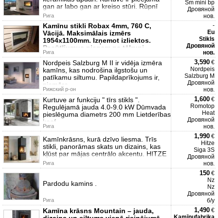
Sm mini bp
gan ar labo gan ar kreiso stūri. Rūpnī
Дровяной
Рига
нов.
Kamīnu stikli Robax 4mm, 760 C,
-
Eu
Vācijā. Maksimālais izmērs
Stikls
1954х1100mm. Izņemot izliektos.
Дровяной
Pasūtījumus pieņem pa tālruni
Рига
нов.
3,590
Nordpeis Salzburg M II ir vidēja izmēra
€
Nordpeis
kamīns, kas nodrošina ilgstošu un
Salzburg M
patīkamu siltumu. Papildaprīkojums ir,
Дровяной
piemēra
Рижский р-он
нов.
1,600
Kurtuve ar funkciju " tīrs stikls ".
€
Romotop
Regulējamā jauda 4.0-9.0 kW Dūmvada
Heat
pieslēguma diametrs 200 mm Lietderības
Дровяной
koef
Рига
нов.
1,990
€
Kamīnkrāsns, kurā dzīvo liesma. Trīs
Hitze
stikli, panorāmas skats un dizains, kas
Siga 3S
kļūst par mājas centrālo akcentu. HITZE
Дровяной
Рига
нов.
150
€
Nz
Pardodu kamins .
Nz
Дровяной
Рига
б/у
1,490
Kamīna krāsns Mountain – jauda,
€
Kamīnufabrika