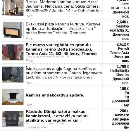
€
3 stiklu Moderna kamīna kurtuve Hitze.
Hitze
Jaunums. Neticama cena. Stikla izmērs:
Al14C. H-D
800x395x257 Jauda: 14 kw Dubultais kor
Дровяной
Рига
нов.
2,640
€
Ekskluzīvi plata kamīnu kurtuve. Kurtuve
Romotop
aprīkota ar funkcijām " tīrs stikls " un "
Heat h3lg 01
baltās liesmas " efektu. Romotop
Дровяной
Рига
нов.
2,612
Pie mums var iegādāties granulu
€
Ferroli
kamīnus Termo Betta (bordeaux),
Termo Asia
Termo Asia 11, 6/3, 45 Ivory, Thermo
Электро
ASIA BORDEAUX 11, 6
Рига
нов.
1,700
€
Īsts klasiskais angļu čuguna kamīns ar
Lielbritānija
pulētiem ornamentiem. Jauns. izgatavots
Klasisks
Lielbritānijā pēc Viktorijas laika oriģin
Дровяной
Рига
нов.
100
€
Eu
Kamins ar dekorativu apdare.
Eu
Дровяной
Рига
б/у
280
Pārdodu Dānijā ražotu malkas
€
Denmark
kamīnkrāsni, ir atsevišķa pelnu
Abc pejse
atvilktne, var regulēt vilkmi.
Дровяной
Augstums: 77cm Platums:
Елгава и р-он
б/у