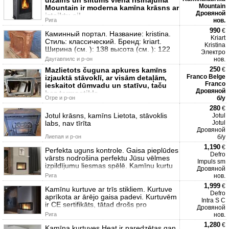
dizains un siltums vienā risinājumā
Mountain
Mountain ir moderna kamīna krāsns ar
Дровяной
izteiktu sil
Рига
нов.
990
€
Каминный портал. Название: kristina.
Kriart
Стиль: классический. Бренд: kriart.
Kristina
Ширина (см. ): 138 высота (см. ): 122
Электро
Даугавпилс и р-он
нов.
250
Mazlietots čuguna apkures kamīns
€
Franco Belge
izjauktā stāvoklī, ar visām detaļām,
Franco
ieskaitot dūmvadu un statīvu, taču
Дровяной
bez termostikla
Огре и р-он
б/у
280
€
Jotul krāsns, kamīns Lietota, stāvoklis
Jotul
labs, nav tīrīta
Jotul
Дровяной
Лиепая и р-он
б/у
1,190
€
Perfekta uguns kontrole. Gaisa pieplūdes
Defro
vārsts nodrošina perfektu Jūsu vēlmes
Impuls sm
izpildījumu liesmas spēlē. Kamīnu kurtu
Дровяной
Рига
нов.
1,999
€
Kamīnu kurtuve ar trīs stikliem. Kurtuve
Defro
aprīkota ar ārējo gaisa padevi. Kurtuvēm
Intra S C
ir CE sertifikāts, tātad drošs pro
Дровяной
Рига
нов.
1,280
€
Kamīna kurtuves Heat ir paredzētas gan