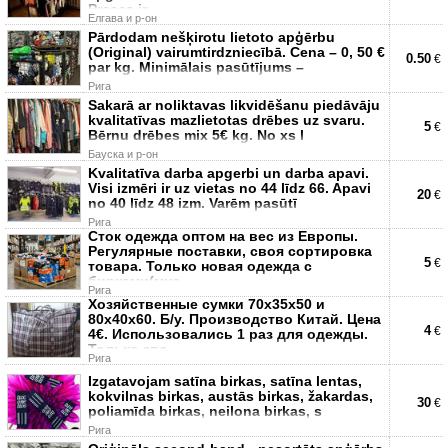
Preces ir
Елгава и р-он
Pārdodam nešķirotu lietoto apģērbu
(Original) vairumtirdzniecībā. Cena – 0, 50 €
0.50
€
par kg. Minimālais pasūtījums –
Рига
Sakarā ar noliktavas likvidēšanu piedāvāju
kvalitatīvas mazlietotas drēbes uz svaru.
5
€
Bērnu drēbes mix 5€ kg. No xs l
Бауска и р-он
Kvalitatīva darba apgerbi un darba apavi.
Visi izmēri ir uz vietas no 44 līdz 66. Apavi
20
€
no 40 līdz 48 izm. Varēm pasūtī
Рига
Сток одежда оптом на вес из Европы.
Регулярные поставки, своя сортировка
5
€
товара. Только новая одежда с
бирками(мно
Рига
Хозяйственные сумки 70х35х50 и
80х40х60. Б/у. Производство Китай. Цена
4
€
4€. Использовались 1 раз для одежды.
Только зво
Рига
Izgatavojam satīna birkas, satīna lentas,
kokvilnas birkas, austās birkas, žakardas,
30
€
poliamīda birkas, neilona birkas, s
Рига