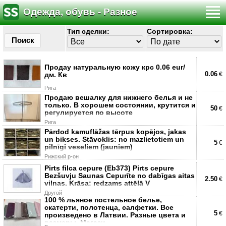
Одежда, обувь - Разное
Тип сделки:
Сортировка:
Поиск
Продау натуральную кожу крс 0.06 eur/
0.06
дм. Кв
€
Рига
Продаю вешалку для нижнего белья и не
только. В хорошем состоянии, крутится и
50
€
регулируется по высоте
Рига
Pārdod kamuflāžas tērpus kopējos, jakas
un bikses. Stāvoklis: no mazlietotiem un
5
€
pilnīgi veseliem (jauniem)
Рижский р-он
Pirts filca cepure (Eb373) Pirts cepure
Bezšuvju Saunas Cepurīte no dabīgas aitas
2.50
€
vilnas. Krāsa: redzams attēlā V
Другой
100 % льяное пoстельное белье,
скатерти, полотенца, салфетки. Все
5
€
произведено в Латвии. Разные цвета и
размеры. Магази