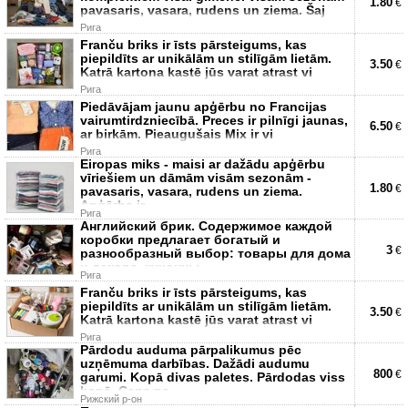
1.80
€
pavasaris, vasara, rudens un ziema. Šaj
Рига
Franču briks ir īsts pārsteigums, kas
piepildīts ar unikālām un stilīgām lietām.
3.50
€
Katrā kartona kastē jūs varat atrast vi
Рига
Piedāvājam jaunu apģērbu no Francijas
vairumtirdzniecībā. Preces ir pilnīgi jaunas,
6.50
€
ar birkām. Pieaugušais Mix ir vi
Рига
Eiropas miks - maisi ar dažādu apģērbu
vīriešiem un dāmām visām sezonām -
1.80
€
pavasaris, vasara, rudens un ziema.
Apģērbs ir
Рига
Английский брик. Содержимое каждой
коробки предлагает богатый и
3
€
разнообразный выбор: товары для дома
и декора, кухонны
Рига
Franču briks ir īsts pārsteigums, kas
piepildīts ar unikālām un stilīgām lietām.
3.50
€
Katrā kartona kastē jūs varat atrast vi
Рига
Pārdodu auduma pārpalikumus pēc
uzņēmuma darbības. Dažādi audumu
800
€
garumi. Kopā divas paletes. Pārdodas viss
kopā. Cena pa
Рижский р-он