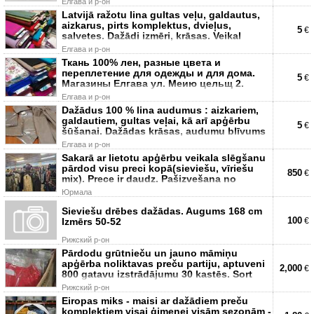
Елгава и р-он
Latvijā ražotu lina gultas veļu, galdautus,
aizkarus, pirts komplektus, dvieļus,
5
€
salvetes. Dažādi izmēri, krāsas. Veikal
Елгава и р-он
Ткань 100% лен, разные цвета и
переплетение для одежды и для дома.
5
€
Магазины Елгава ул. Меию цельщ 2.
Елгава и р-он
Dažādus 100 % lina audumus : aizkariem,
galdautiem, gultas veļai, kā arī apģērbu
5
€
šūšanai. Dažādas krāsas, audumu blīvums
Елгава и р-он
Sakarā ar lietotu apģērbu veikala slēgšanu
pārdod visu preci kopā(sieviešu, vīriešu
850
€
mix). Prece ir daudz. Pašizvešana no
Юрмала
Sieviešu drēbes dažādas. Augums 168 cm
100
Izmērs 50-52
€
Рижский р-он
Pārdodu grūtnieču un jauno māmiņu
apģērba noliktavas preču partiju, aptuveni
2,000
€
800 gatavu izstrādājumu 30 kastēs. Sort
Рижский р-он
Eiropas miks - maisi ar dažādiem preču
komplektiem visai ģimenei visām sezonām -