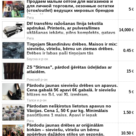
Продаем малым оптом для магазинов и
для личной торговли, сезонные остатки
5
€
(сток/outlet) ведущих мировых брендов
(Zara, M
Рига
Dtf transfēru ražošanas līnija tekstila
apdrukai. Printeris, ar pulvera/līmes
14,000
€
uklāšanas iekārtu, pilns komplekts, gatavs
Рига
Tirgojam Skandināvu drēbes. Maisos ir mix:
sieviešu, vīriešu, bērnu un ziemas drēbes.
0.45
€
Drēbes ir labas paši tirgojam tās
Бауска и р-он
ZS "Stirnas", pārdod ģērētas ūdeļādas ar
15
atlaidēm.
€
Рижский р-он
Pārdodu jaunas sieviešu drēbes un apavus.
Cena gabalā 5€ apavi 6€ gabalā. Ir sieviešu
5
€
blūzes no S-L vai XL izmēram,
Талси и р-он
Pārdodam nešķirotus lietotus apavus no
Vācijas. Cena 1, 50 € par kg. Minimālais
1.50
€
pasūtījums 1 maiss. Apavi ir iepak
Рига
Pārdodu jaunas drēbes ar oriģinālām
birkām – sieviešu, vīriešu un bērnu
10.50
€
apģērbus dažādos stilos un sezonās.