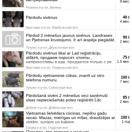
9 мес.
Резекне и р-он, Виляны
Pārdodu sivēnus.
40
€
4 мес.
Краславa и р-он, Комбульская вол.
Pārdod 2 mēnešus jaunus sivēnus. Landrases
90
€
un Pjetrenas krustojums. Ir arī iespēja piegādāt.
2 мес.
Тукумс и р-он, Джукстеская вол.
Pārdodu sivēnus tikai ar Lad reģistrāciju,
atšķirti, продаем поросят, отняты ,
75
€
неприхотливы в еде, продаются только с ре
1.5 мес.
Краславa и р-он, Свариньская вол.
Pārdodu vjetnamese cūkas, zvanīt uz otro
100
€
telefona numuru.
7 мес.
Тукумс и р-он, Семесская вол.
Pārdošanā sivēni 2 mēnešus veci saņēmuši
85
€
visas nepieciešamās potes reģistrēti Ldc
2 мес.
Добеле и р-он, Добельская вол.
Vjetnamas lielvēdera cūciņas, nepilnu gadu
vecas. Mazas, mierīgas un mīļas, draudzējas ar
100
€
vistām, suņiem un kaķiem.
1 год
Елгава и р-он, Глудская вол.
Остались две девочки и мальчик,