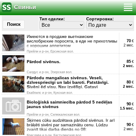
Свиньи
Тип сделки:
Сортировка:
Поиск
Имеются в продаже вьетнамские
вислобрюхие поросята, в еде не прихотливы
70
€
с хорошим аппетитом
2 мес.
Прейли и р-он, Ерсикская вол.
Pārdod sivēnus.
85
€
2 мес.
Салдус и р-он, Эзерская вол.
Pārdodu mangalicas sivēnus. Veseli,
dzīvespriecīgi un labi baroti. Patstāvīgi.
80
€
Sivēni ēd visu. Nav izvēlīgi. Gatavi
2 мес.
Екабпилс и р-он, Кукская вол.
Bioloģiskā saimniecība pārdod 5 nedēļas
90
€
jaunus sivēnus
1.5 мес.
Прейли и р-он, Силюкалнская вол.
Šķirnes cūku audzētava pārdod sivēnus. Ir arī
brāķēti sivēni par samazinātu cenu. Lūdzu
90
€
zvanīt tikai darba dienās no 08:
2 мес.
Краславa и р-он, Кастулинская вол.