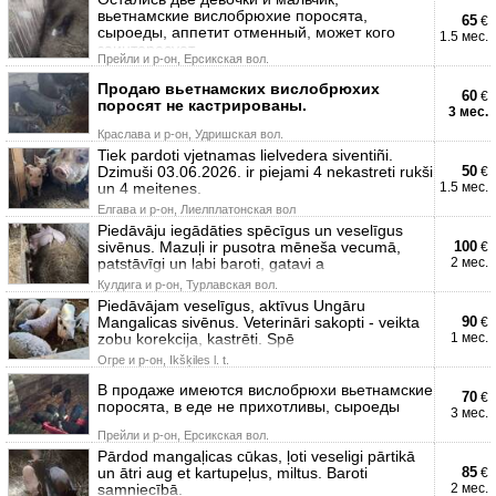
вьетнамские вислобрюхие поросята,
65
€
сыроеды, аппетит отменный, может кого
1.5 мес.
заинтересует
Прейли и р-он, Ерсикская вол.
Продаю вьетнамских вислобрюхих
60
€
поросят не кастрированы.
3 мес.
Краславa и р-он, Удришская вол.
Tiek pardoti vjetnamas lielvedera siventiñi.
Dzimuši 03.06.2026. ir piejami 4 nekastreti rukši
50
€
un 4 meitenes.
1.5 мес.
Елгава и р-он, Лиелплатонская вол
Piedāvāju iegādāties spēcīgus un veselīgus
sivēnus. Mazuļi ir pusotra mēneša vecumā,
100
€
patstāvīgi un labi baroti, gatavi a
2 мес.
Кулдига и р-он, Турлавская вол.
Piedāvājam veselīgus, aktīvus Ungāru
Mangalicas sivēnus. Veterināri sakopti - veikta
90
€
zobu korekcija, kastrēti. Spē
1 мес.
Огре и р-он, Ikšķiles l. t.
В продаже имеются вислобрюхи вьетнамские
70
€
поросята, в еде не прихотливы, сыроеды
3 мес.
Прейли и р-он, Ерсикская вол.
Pārdod mangaļicas cūkas, ļoti veseligi pārtikā
un ātri aug et kartupeļus, miltus. Baroti
85
€
samniecībā.
2 мес.