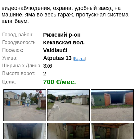
видеонаблюдения, охрана, удобный заезд на
машине, яма во весь гараж, пропускная система
шлагбаум.
Рижский р-он
Город, район:
Кекавская вол.
Город/волость:
Valdlauči
Посёлок:
Atputas 13
Улица:
[
Карта
]
3x6
Ширина x Длина:
2
Высота ворот:
700 €/мес.
Цена: