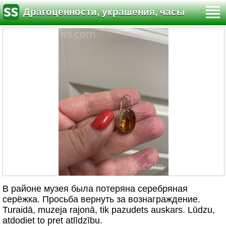
Драгоценности, украшения, часы
В районе музея была потеряна серебряная
серёжка. Просьба вернуть за вознаграждение.
Turaidā, muzeja rajonā, tik pazudets auskars. Lūdzu,
atdodiet to pret atlīdzību.