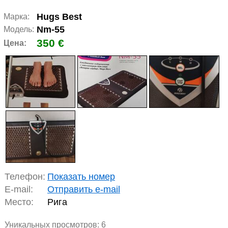
Hugs Best
Марка:
Nm-55
Модель:
350 €
Цена:
Телефон:
Показать номер
E-mail:
Отправить e-mail
Место:
Рига
Уникальных просмотров:
6