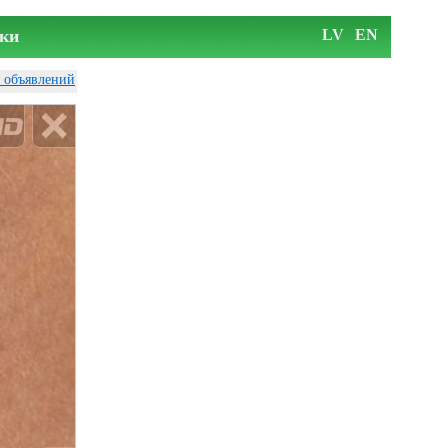
ки
LV
EN
у объявлений