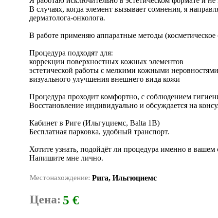
Я работаю исключительно в эстетическом формате и н
В случаях, когда элемент вызывает сомнения, я направ
дерматолога-онколога.
В работе применяю аппаратные методы (косметическое
Процедура подходят для:
коррекции поверхностных кожных элементов
эстетической работы с мелкими кожными неровностям
визуального улучшения внешнего вида кожи
Процедура проходит комфортно, с соблюдением гигиен
Восстановление индивидуально и обсуждается на консу
Кабинет в Риге (Ильгуциемс, Balta 1B)
Бесплатная парковка, удобный транспорт.
Хотите узнать, подойдёт ли процедура именно в вашем 
Напишите мне лично.
Местонахождение:
Рига, Ильгюциемс
Цена:
5 €