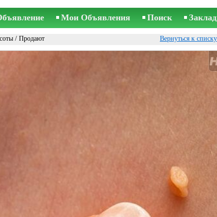
Объявление
Мои Объявления
Поиск
Заклад
асоты
/ Продают
Вернуться к списк