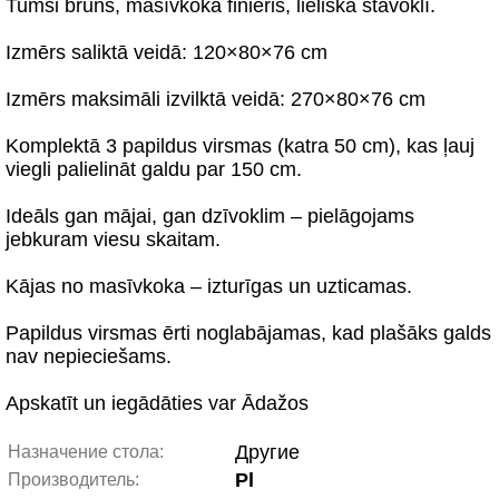
Tumši brūns, masīvkoka finieris, lieliskā stāvoklī.
Izmērs saliktā veidā: 120×80×76 cm
Izmērs maksimāli izvilktā veidā: 270×80×76 cm
Komplektā 3 papildus virsmas (katra 50 cm), kas ļauj
viegli palielināt galdu par 150 cm.
Ideāls gan mājai, gan dzīvoklim – pielāgojams
jebkuram viesu skaitam.
Kājas no masīvkoka – izturīgas un uzticamas.
Papildus virsmas ērti noglabājamas, kad plašāks galds
nav nepieciešams.
Apskatīt un iegādāties var Ādažos
Другие
Назначение стола:
Pl
Производитель: