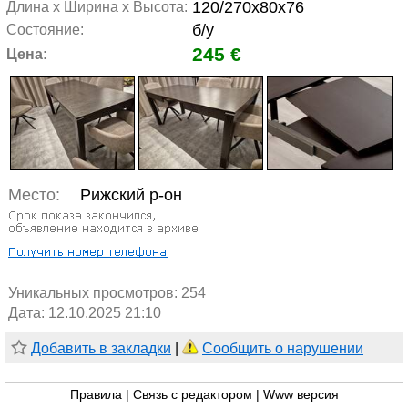
120/270x80x76
Длина х Ширина х Высота:
б/у
Состояние:
245 €
Цена:
Место:
Рижский р-он
Уникальных просмотров:
254
Дата: 12.10.2025 21:10
Добавить в закладки
|
Сообщить о нарушении
Правила
|
Связь с редактором
|
Www версия