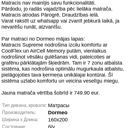
Matracis nav mainījis savu funkcionalitāti.
Pārdodu, jo radās vajadzība pēc lielāka matrača.
Matracis atrodas Pārogrē, Draudzības ielā.
Varat rakstīt uz whatsapp vai zvanīt jebkurā laikā, ja
nevarēšu runāt, atzvanīšu.
Par matraci no Dormeo mājas lapas:
Matracis Supreme nodrošina izcilu komfortu ar
CoolFlex un AirCell Memory putām, vienlaikus
nodrošinot vēsāku gulēšanas vidi, pateicoties ar
grafēnu pārklātajām šķiedrām. Tam ir 7 zonu atbalsta
sistēma, kas nodrošina optimālu mugurkaula atbalstu,
pielāgojoties tava ķermeņa unikālajai kontūrai. Šī
sistēma uzlabo komfortu un veicina veselīgu miegu.
Jauna matrača vērtība šobrīd ir 749.90 eur.
Матрасы
Тип дивана, кровати:
Dormeo
Производитель:
160x200
Ширина x Длина:
б/у
Состояние: