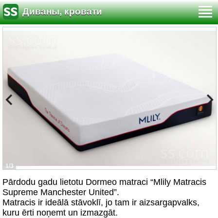
Диваны, кровати
1/3
Pārdodu gadu lietotu Dormeo matraci “Mlily Matracis
Supreme Manchester United”.
Matracis ir ideālā stāvoklī, jo tam ir aizsargapvalks,
kuru ērti noņemt un izmazgāt.