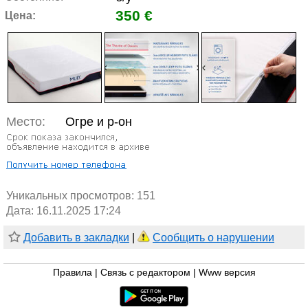
350 €
Цена:
Место:
Огре и р-он
Уникальных просмотров:
151
Дата: 16.11.2025 17:24
Добавить в закладки
|
Сообщить о нарушении
Правила
|
Связь с редактором
|
Www версия