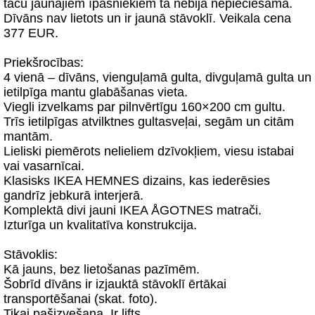
taču jaunajiem īpašniekiem tā nebija nepieciešama.
Dīvāns nav lietots un ir jaunā stāvoklī. Veikala cena
377 EUR.
Priekšrocības:
4 vienā – dīvāns, vienguļamā gulta, divguļamā gulta un
ietilpīga mantu glabāšanas vieta.
Viegli izvelkams par pilnvērtīgu 160×200 cm gultu.
Trīs ietilpīgas atvilktnes gultasveļai, segām un citām
mantām.
Lieliski piemērots nelieliem dzīvokļiem, viesu istabai
vai vasarnīcai.
Klasisks IKEA HEMNES dizains, kas iederēsies
gandrīz jebkurā interjerā.
Komplektā divi jauni IKEA ÅGOTNES matrači.
Izturīga un kvalitatīva konstrukcija.
Stāvoklis:
Kā jauns, bez lietošanas pazīmēm.
Šobrīd dīvāns ir izjauktā stāvoklī ērtākai
transportēšanai (skat. foto).
Tikai pašizvešana. Ir lifts.