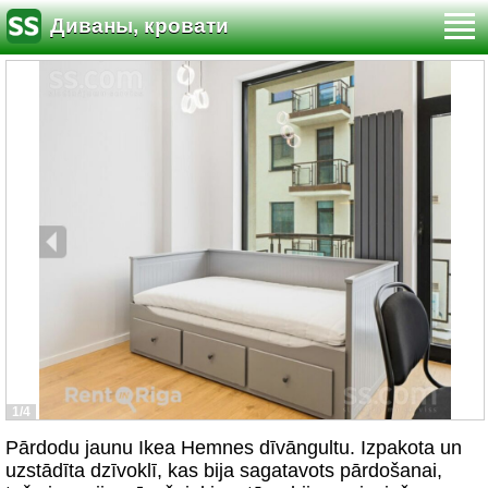
Диваны, кровати
1/4
Pārdodu jaunu Ikea Hemnes dīvāngultu. Izpakota un
uzstādīta dzīvoklī, kas bija sagatavots pārdošanai,