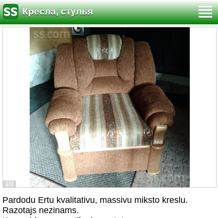
Кресла, стулья
1/3
Pardodu Ertu kvalitativu, massivu miksto kreslu.
Razotajs nezinams.