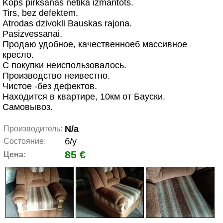
Kops pirksanas netika izmantots.
Tirs, bez defektem.
Atrodas dzivokli Bauskas rajona.
Pasizvessanai.
Продаю удобное, качественноеб массивное
кресло.
С покупки неиспользовалось.
Производство неивестно.
Чистое -без дефектов.
Находится в квартире, 10км от Бауски.
Самовывоз.
N/a
Производитель:
б/у
Состояние:
85 €
Цена: