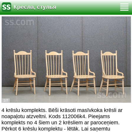
Кресла, стулья
1/7
4 krēslu komplekts. Bēši krāsoti masīvkoka krēsli ar
noapaļotu atzveltni. Kods 112006k4. Pieejams
komplekts no 4 šiem un 2 krēsliem ar paroceņiem.
Pērkot 6 krēslu komplektu - lētāk. Lai saņemtu