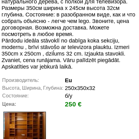
натурального дерева, с полкой для телевизора.
Размеры 350см ширина x 245см высота 32см
глубина. Состояние: в разобранном виде, как и что
собрать объясню - легче чем legо. Звоните, цена
договорная. Возможна доставка. Можете
посмотреть в любое время.
Pārdodu ideāla stāvoklī no dabīga koka sekciju,
modernu , brīvi stāvošo ar televizora plauktu. Izmeri
350cm x 250cm , dziĺums 32 cm. Izjaukta stavokli.
Zvaniet, cena runājama. Vāru palīdzēt piegādāt.
Apskatīties var jebkurā laikā.
Eu
Производитель:
250x350x32
Высота, Ширина, Глубина:
б/у
Состояние:
250 €
Цена: