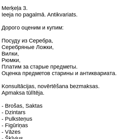
Merķeļa 3.
Ieeja no pagalmā. Antikvariats.
Дорого оценим и купим:
Посуду из Серебра,
Серебряные Ложки,
Вилки,
Рюмки,
Платим за старые предметы.
Оценка предметов старины и антиквариата.
Konsultācijas, novērtēšana bezmaksas.
Apmaksa tūlītēja.
- Brošas, Saktas
- Dzintars
- Pulksteņus
- Figūriņas
- Vāzes
- Šķīvjus