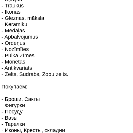
- Traukus
- Ikonas
- Gleznas, māksla
- Keramiku
- Medaļas
- Apbalvojumus
- Ordeņus
- Nozīmītes
- Pulka Zīmes
- Monētas
- Antikvariats
- Zelts, Sudrabs, Zobu zelts.
Покупаем:
- Броши, Сакты
- Фигурки
- Посуду
- Вазы
- Тарелки
- Иконы, Кресты, складни