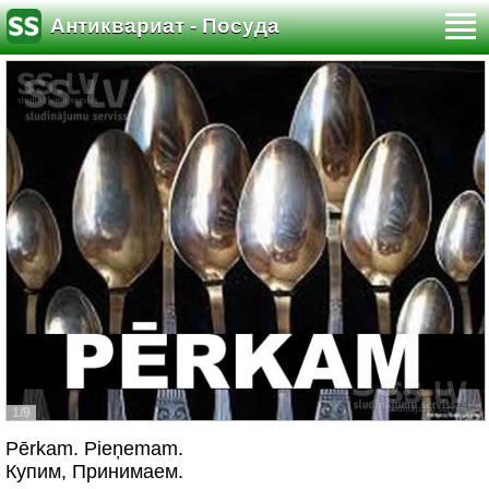
Антиквариат - Посуда
1/9
Pērkam. Pieņemam.
Купим, Принимаем.