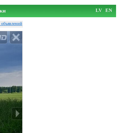
ки
LV
EN
у объявлений