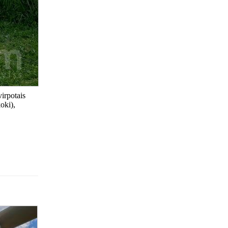
virpotais
oki),