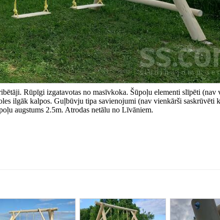
ribētāji. Rūpīgi izgatavotas no masīvkoka. Šūpoļu elementi slīpēti (nav 
oles ilgāk kalpos. Guļbūvju tipa savienojumi (nav vienkārši saskrūvēti k
ūpoļu augstums 2.5m. Atrodas netālu no Līvāniem.