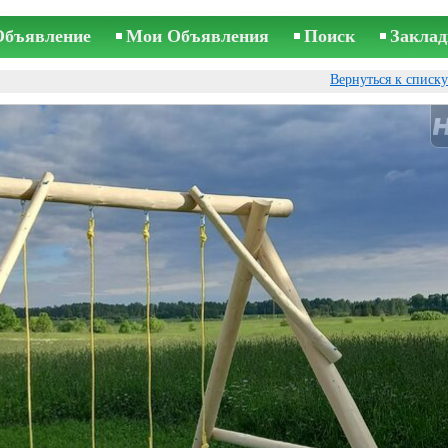
Объявление
Мои Объявления
Поиск
Заклад
Вернуться к списк