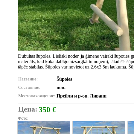
Dubultās šūpoles. Lieliski noder, ja ģimenē vairāki šūpoties g
materiāls, kad koka dabīgo aizsargkārtu noņem), tātad šīs šūp
tāpēc stabilas. Šūpoles var novietot uz 2.6x3.5m laukuma. Š
Название:
Šūpoles
Состояние:
нов.
Местонахождение:
Прейли и р-он, Ливани
Цена:
350 €
Фото: