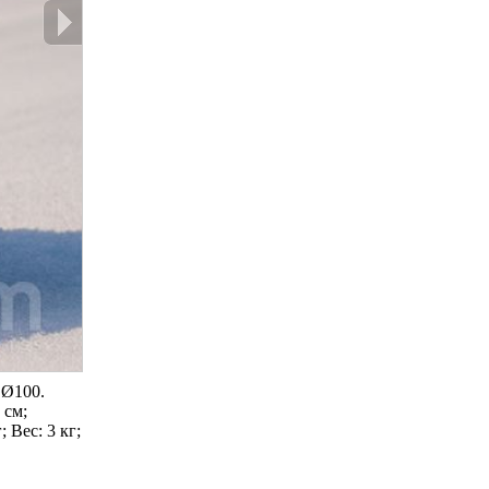
 Ø100.
 cм;
 Вес: 3 кг;