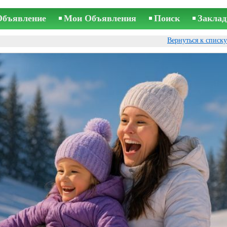
Объявление
Мои Объявления
Поиск
Заклад
Вернуться к списк