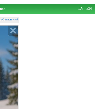
ки
LV
EN
у объявлений