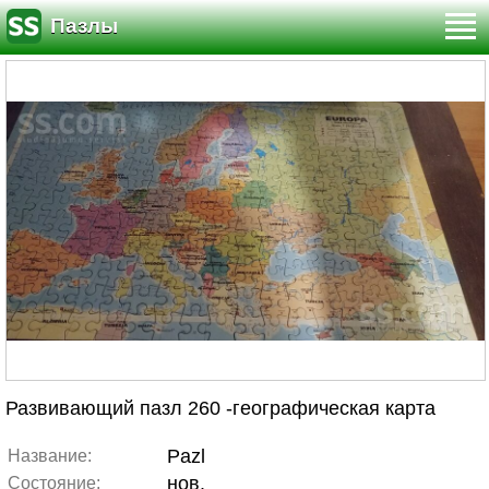
Пазлы
Развивающий пазл 260 -географическая карта
Pazl
Название:
нов.
Состояние: