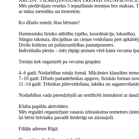
AKCIJA: 5 IZMĒĢINĀJUMA TRENIŅI JAUNPIENĀCĒ
Mēs piedāvājam veselus 5 iepazīšanās treniņus bez maksas. Tā
ar mūsu metodiku un treneriem.
Ko džudo sniedz Jūsu bērnam?
Harmonisku fizisko attīstību (spēks, koordinācija, lokanība).
Stingra rakstura, disciplīnas un cieņas veidošanu pret apkārtē
Drošu kritienu un pašaizsardzības pamatprasmes.
Individuālu pieeju – mēs rūpīgi ņemam vērā katra vecuma īpat
Treniņi tiek organizēti pa vecuma grupām:
4–6 gadi: Nodarbības rotaļu formā. Mācāmies klausīties trener
7–10 gadi: Džudo pamattehnikas apguve, fiziskās formas nostip
11–14 gadi: Tehnikas pilnveidošana, taktika un sagatavošanās
Nodarbības vada pieredzējuši un sertificēti instruktori ar dau
Kluba papildu aktivitātes:
Mēs regulāri organizējam vasaras izbraukuma nometnes (intensī
lai bērni brīvlaiku pavadīt lietderīgi un aizraujoši.
Filiāļu adreses Rīgā: