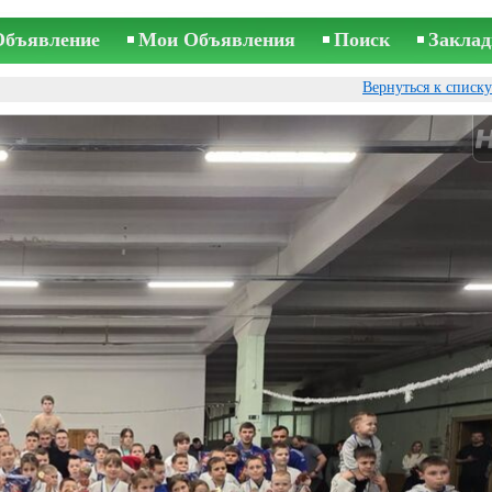
Объявление
Мои Объявления
Поиск
Заклад
Вернуться к списк