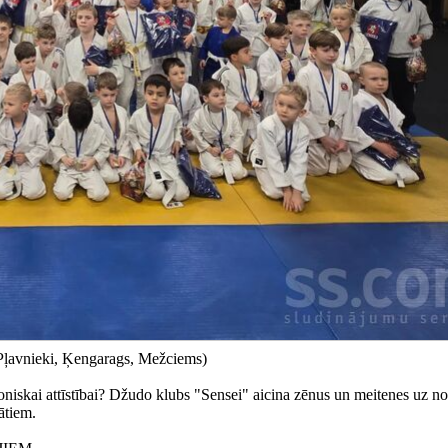
ļavnieki, Ķengarags, Mežciems)
oniskai attīstībai? Džudo klubs "Sensei" aicina zēnus un meitenes uz n
ātiem.