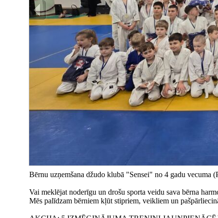
Bērnu uzņemšana džudo klubā "Sensei" no 4 gadu vecuma (P
Vai meklējat noderīgu un drošu sporta veidu sava bērna harm
Mēs palīdzam bērniem kļūt stipriem, veikliem un pašpārliecin