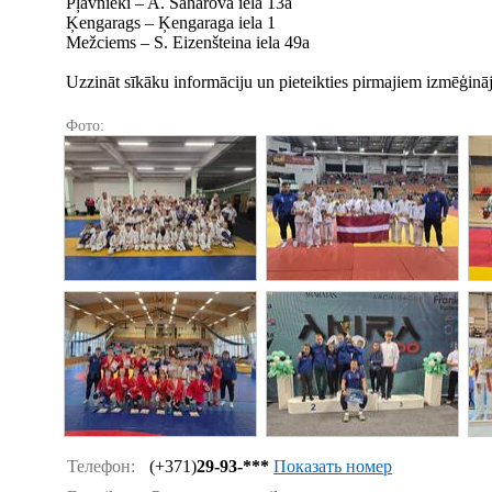
Pļavnieki – A. Saharova iela 13a
Ķengarags – Ķengaraga iela 1
Mežciems – S. Eizenšteina iela 49a
Uzzināt sīkāku informāciju un pieteikties pirmajiem izmēģināj
Фото:
Телефон:
(+371)
29-93-***
Показать номер