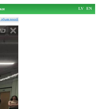
ки
LV
EN
у объявлений