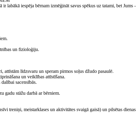
JIEM
 ir labākā iespēja bērnam izmēģināt savus spēkus uz tatami, bet Jums –
jiem.
nības un fizioloģiju.
i, attīstām līdzsvaru un speram pirmos soļus džudo pasaulē.
rināšana un veiklības attīstīšana.
 dalībai sacensībās.
dzu gadu stāžu darbā ar bērniem.
vi treniņi, meistarklases un aktivitātes svaigā gaisā) un pilsētas diena