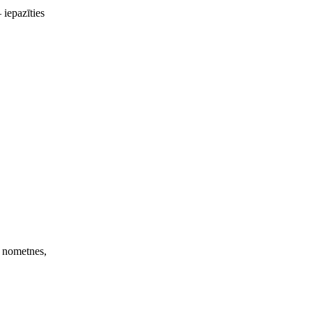
 iepazīties
s nometnes,