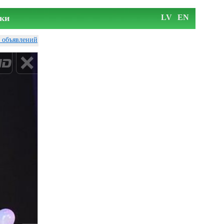
ки
LV
EN
у объявлений