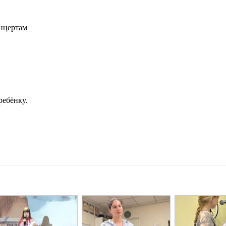
нцертам
ребёнку.