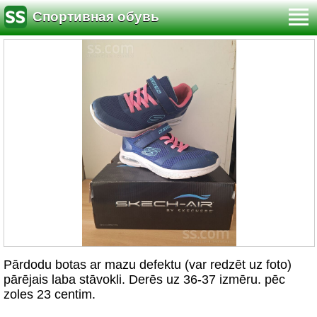
Спортивная обувь
Pārdodu botas ar mazu defektu (var redzēt uz foto)
pārējais laba stāvokli. Derēs uz 36-37 izmēru. pēc
zoles 23 centim.