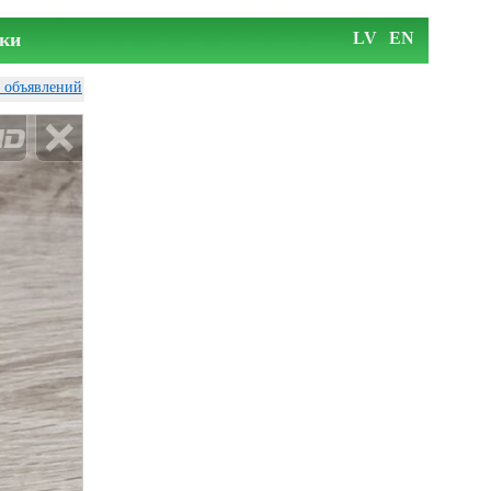
ки
LV
EN
у объявлений